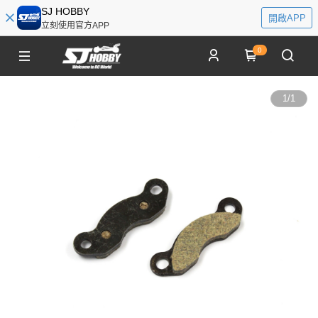
SJ HOBBY
開啟APP
立刻使用官方APP
0
1
/
1