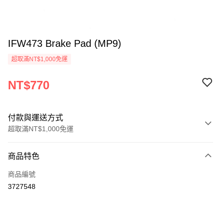
IFW473 Brake Pad (MP9)
超取滿NT$1,000免運
NT$770
付款與運送方式
超取滿NT$1,000免運
付款方式
商品特色
信用卡一次付款
商品編號
信用卡分期付款
3727548
3 期 0 利率 每期
NT$256
21家銀行
6 期 0 利率 每期
NT$128
21家銀行
合作金庫商業銀行
第一商業銀行