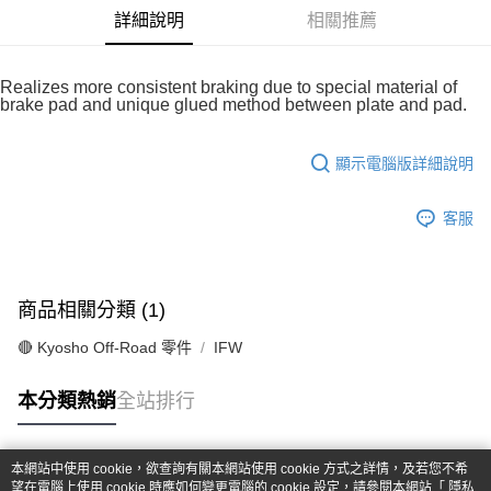
華南商業銀行
彰化商業銀行
合作金庫商業銀行
第一商業銀行
超商取貨付款
詳細說明
相關推薦
上海商業儲蓄銀行
台北富邦商業銀行
華南商業銀行
彰化商業銀行
國泰世華商業銀行
兆豐國際商業銀行
LINE Pay
上海商業儲蓄銀行
台北富邦商業銀行
臺灣中小企業銀行
台中商業銀行
國泰世華商業銀行
兆豐國際商業銀行
Realizes more consistent braking due to special material of
匯豐（台灣）商業銀行
華泰商業銀行
Apple Pay
brake pad and unique glued method between plate and pad.
臺灣中小企業銀行
台中商業銀行
聯邦商業銀行
遠東國際商業銀行
匯豐（台灣）商業銀行
華泰商業銀行
街口支付
元大商業銀行
永豐商業銀行
聯邦商業銀行
遠東國際商業銀行
顯示電腦版詳細說明
玉山商業銀行
星展（台灣）商業銀行
元大商業銀行
永豐商業銀行
悠遊付
台新國際商業銀行
中國信託商業銀行
玉山商業銀行
星展（台灣）商業銀行
台灣樂天信用卡公司
客服
台新國際商業銀行
中國信託商業銀行
Google Pay
台灣樂天信用卡公司
全盈+PAY
ATM付款
商品相關分類 (1)
🔴 Kyosho Off-Road 零件
IFW
運送方式
全家-取貨付款
本分類熱銷
全站排行
每筆NT$60，滿NT$1,000(含以上)免運費
7-11-取貨付款
本網站中使用 cookie，欲查詢有關本網站使用 cookie 方式之詳情，及若您不希
熱門標籤
望在電腦上使用 cookie 時應如何變更電腦的 cookie 設定，請參閱本網站「
隱私