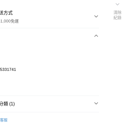
清除
送方式
紀錄
1,000免運
次付款
期付款
0 利率 每期
NT$1,166
21家銀行
65331741
0 利率 每期
NT$583
21家銀行
庫商業銀行
第一商業銀行
業銀行
彰化商業銀行
庫商業銀行
第一商業銀行
業儲蓄銀行
台北富邦商業銀行
業銀行
彰化商業銀行
華商業銀行
兆豐國際商業銀行
業儲蓄銀行
台北富邦商業銀行
小企業銀行
台中商業銀行
華商業銀行
兆豐國際商業銀行
類 (1)
台灣）商業銀行
華泰商業銀行
小企業銀行
台中商業銀行
業銀行
遠東國際商業銀行
台灣）商業銀行
華泰商業銀行
o Off-Road 零件
MA
業銀行
永豐商業銀行
客服
業銀行
遠東國際商業銀行
業銀行
星展（台灣）商業銀行
業銀行
永豐商業銀行
y