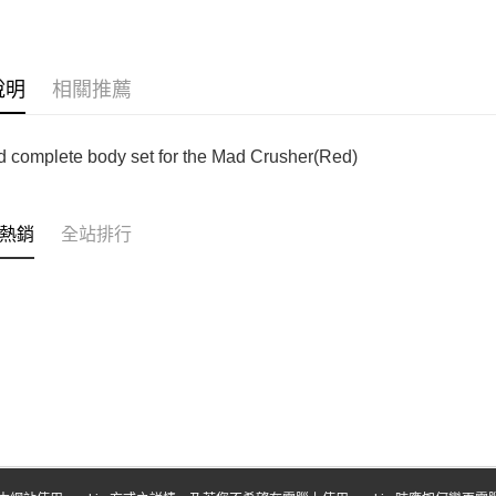
台新國
玉山商
台灣樂
台新國
全盈+PAY
台灣樂
ATM付款
說明
相關推薦
運送方式
d complete body set for the Mad Crusher(Red)
郵局
每筆NT$3
熱銷
全站排行
新竹物流
每筆NT$8