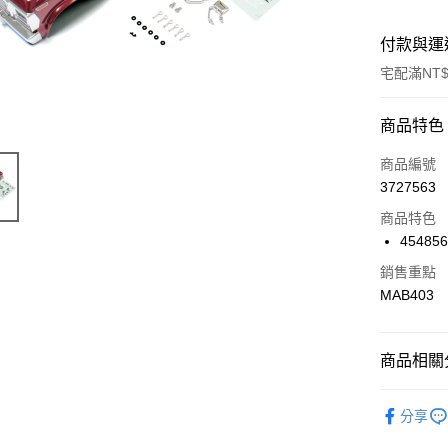
付款與運
宅配滿NT$
付款方式
商品特色
信用卡一
商品編號
3727563
信用卡分
商品特色
3 期 
45485
6 期 
合作金
銷售重點
華南商
合作金
MAB403
LINE Pay
上海商
華南商
國泰世
Apple Pay
上海商
臺灣中
國泰世
商品相關分
匯豐（
街口支付
臺灣中
聯邦商
匯豐（
🔴 Kyosh
悠遊付
元大商
分享
聯邦商
玉山商
元大商
Google Pa