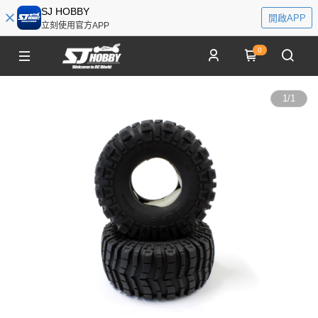
SJ HOBBY
開啟APP
立刻使用官方APP
0
1
/
1