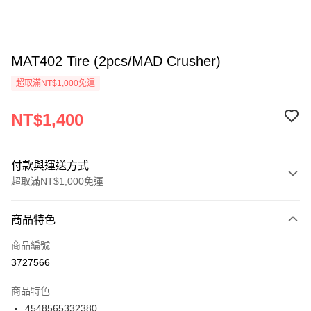
MAT402 Tire (2pcs/MAD Crusher)
超取滿NT$1,000免運
NT$1,400
付款與運送方式
超取滿NT$1,000免運
付款方式
商品特色
信用卡一次付款
商品編號
信用卡分期付款
3727566
3 期 0 利率 每期
NT$466
21家銀行
商品特色
6 期 0 利率 每期
NT$233
21家銀行
合作金庫商業銀行
第一商業銀行
4548565332380