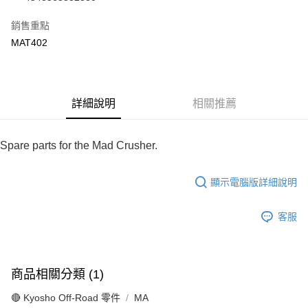
華南商業銀行
彰化商業銀行
合作金庫商業銀行
第一商業銀行
超商取貨付款
上海商業儲蓄銀行
台北富邦商業銀行
華南商業銀行
彰化商業銀行
銷售重點
國泰世華商業銀行
兆豐國際商業銀行
LINE Pay
上海商業儲蓄銀行
台北富邦商業銀行
MAT402
臺灣中小企業銀行
台中商業銀行
國泰世華商業銀行
兆豐國際商業銀行
匯豐（台灣）商業銀行
華泰商業銀行
Apple Pay
臺灣中小企業銀行
台中商業銀行
聯邦商業銀行
遠東國際商業銀行
匯豐（台灣）商業銀行
華泰商業銀行
街口支付
元大商業銀行
永豐商業銀行
聯邦商業銀行
遠東國際商業銀行
玉山商業銀行
詳細說明
星展（台灣）商業銀行
相關推薦
元大商業銀行
永豐商業銀行
悠遊付
台新國際商業銀行
中國信託商業銀行
玉山商業銀行
星展（台灣）商業銀行
台灣樂天信用卡公司
台新國際商業銀行
中國信託商業銀行
Google Pay
Spare parts for the Mad Crusher.
台灣樂天信用卡公司
全盈+PAY
顯示電腦版詳細說明
ATM付款
客服
運送方式
全家-取貨付款
每筆NT$60，滿NT$1,000(含以上)免運費
商品相關分類 (1)
7-11-取貨付款
🔴 Kyosho Off-Road 零件
MA