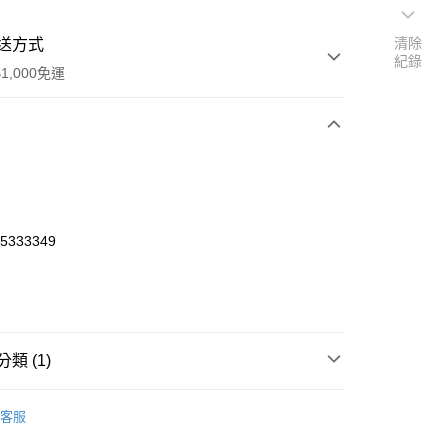
清除
送方式
紀錄
1,000免運
次付款
期付款
0 利率 每期
NT$933
21家銀行
65333349
0 利率 每期
NT$466
21家銀行
庫商業銀行
第一商業銀行
業銀行
彰化商業銀行
庫商業銀行
第一商業銀行
付款
業儲蓄銀行
台北富邦商業銀行
業銀行
彰化商業銀行
華商業銀行
兆豐國際商業銀行
業儲蓄銀行
台北富邦商業銀行
小企業銀行
台中商業銀行
華商業銀行
兆豐國際商業銀行
類 (1)
台灣）商業銀行
華泰商業銀行
小企業銀行
台中商業銀行
業銀行
遠東國際商業銀行
台灣）商業銀行
華泰商業銀行
o Off-Road 零件
MAW
業銀行
永豐商業銀行
客服
業銀行
遠東國際商業銀行
業銀行
星展（台灣）商業銀行
業銀行
永豐商業銀行