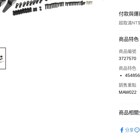
付款與運
超取滿NT$
付款方式
商品特色
信用卡一
商品編號
3727570
信用卡分
商品特色
3 期 
45485
6 期 
合作金
銷售重點
華南商
合作金
MAW022
超商取貨
上海商
華南商
國泰世
LINE Pay
上海商
臺灣中
國泰世
商品相關分
匯豐（
Apple Pay
臺灣中
聯邦商
匯豐（
🔴 Kyosh
街口支付
元大商
分享
聯邦商
玉山商
元大商
悠遊付