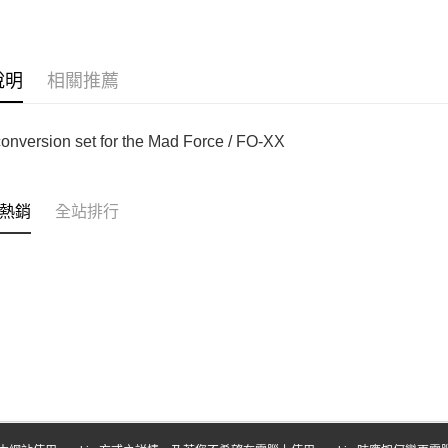
台新國
玉山商
台灣樂
台新國
Google Pa
台灣樂
全盈+PAY
說明
相關推薦
ATM付款
 conversion set for the Mad Force / FO-XX
運送方式
全家-取貨
熱銷
全站排行
每筆NT$6
7-11-取
每筆NT$6
郵局
每筆NT$3
新竹物流
每筆NT$8