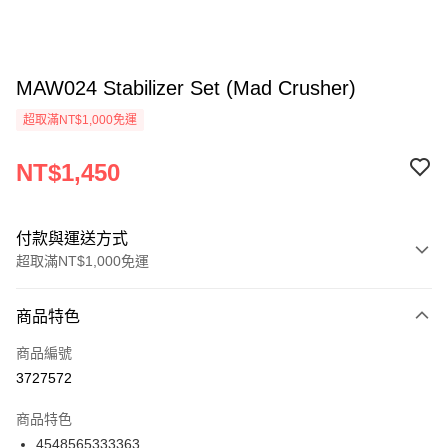
MAW024 Stabilizer Set (Mad Crusher)
超取滿NT$1,000免運
NT$1,450
付款與運送方式
超取滿NT$1,000免運
付款方式
商品特色
信用卡一次付款
商品編號
信用卡分期付款
3727572
3 期 0 利率 每期
NT$483
21家銀行
商品特色
6 期 0 利率 每期
NT$241
21家銀行
合作金庫商業銀行
第一商業銀行
4548565333363