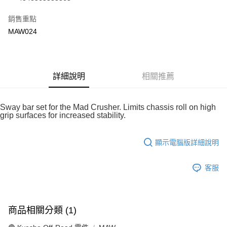
華南商業銀行
彰化商業銀行
合作金庫商業銀行
第一商業銀行
超商取貨付款
上海商業儲蓄銀行
台北富邦商業銀行
華南商業銀行
彰化商業銀行
銷售重點
國泰世華商業銀行
兆豐國際商業銀行
LINE Pay
上海商業儲蓄銀行
台北富邦商業銀行
MAW024
臺灣中小企業銀行
台中商業銀行
國泰世華商業銀行
兆豐國際商業銀行
匯豐（台灣）商業銀行
華泰商業銀行
Apple Pay
臺灣中小企業銀行
台中商業銀行
聯邦商業銀行
遠東國際商業銀行
匯豐（台灣）商業銀行
華泰商業銀行
街口支付
元大商業銀行
永豐商業銀行
聯邦商業銀行
遠東國際商業銀行
玉山商業銀行
詳細說明
星展（台灣）商業銀行
相關推薦
元大商業銀行
永豐商業銀行
悠遊付
台新國際商業銀行
中國信託商業銀行
玉山商業銀行
星展（台灣）商業銀行
台灣樂天信用卡公司
台新國際商業銀行
中國信託商業銀行
Google Pay
Sway bar set for the Mad Crusher. Limits chassis roll on high
台灣樂天信用卡公司
grip surfaces for increased stability.
全盈+PAY
ATM付款
顯示電腦版詳細說明
運送方式
客服
全家-取貨付款
每筆NT$60，滿NT$1,000(含以上)免運費
商品相關分類 (1)
7-11-取貨付款