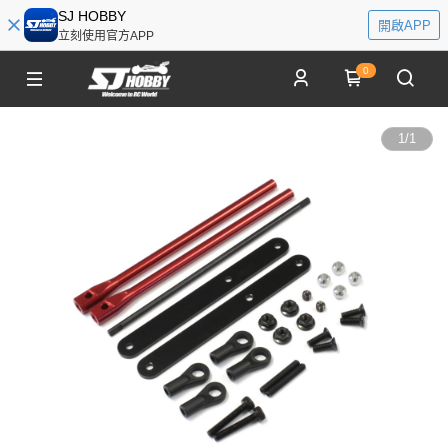
SJ HOBBY
開啟APP
立刻使用官方APP
0
1
/
1