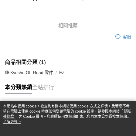
華南商業銀行
彰化商業銀行
合作金庫商業銀行
第一商業銀行
超商取貨付款
上海商業儲蓄銀行
台北富邦商業銀行
華南商業銀行
彰化商業銀行
國泰世華商業銀行
兆豐國際商業銀行
LINE Pay
上海商業儲蓄銀行
台北富邦商業銀行
臺灣中小企業銀行
台中商業銀行
國泰世華商業銀行
兆豐國際商業銀行
相關推薦
匯豐（台灣）商業銀行
華泰商業銀行
Apple Pay
臺灣中小企業銀行
台中商業銀行
聯邦商業銀行
遠東國際商業銀行
匯豐（台灣）商業銀行
華泰商業銀行
客服
街口支付
元大商業銀行
永豐商業銀行
聯邦商業銀行
遠東國際商業銀行
玉山商業銀行
星展（台灣）商業銀行
元大商業銀行
永豐商業銀行
悠遊付
台新國際商業銀行
中國信託商業銀行
玉山商業銀行
星展（台灣）商業銀行
台灣樂天信用卡公司
台新國際商業銀行
中國信託商業銀行
Google Pay
商品相關分類 (1)
台灣樂天信用卡公司
全盈+PAY
🔴 Kyosho Off-Road 零件
EZ
ATM付款
本分類熱銷
全站排行
運送方式
本網站中使用 cookie，欲查詢有關本網站使用 cookie 方式之詳情，及若您不希
全家-取貨付款
熱門標籤
望在電腦上使用 cookie 時應如何變更電腦的 cookie 設定，請參閱本網站「
隱私
每筆NT$60，滿NT$1,000(含以上)免運費
權條款
」之 Cookie 聲明。您繼續使用本網站即表示您同意本公司得按本網站使
用條款之 Cookie 聲明使用 cookie。
了解更多 >
7-11-取貨付款