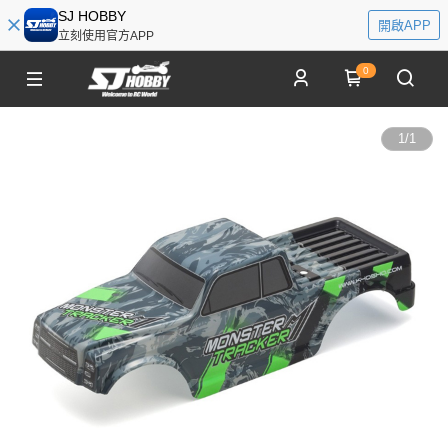
SJ HOBBY
開啟APP
立刻使用官方APP
0
1
/
1