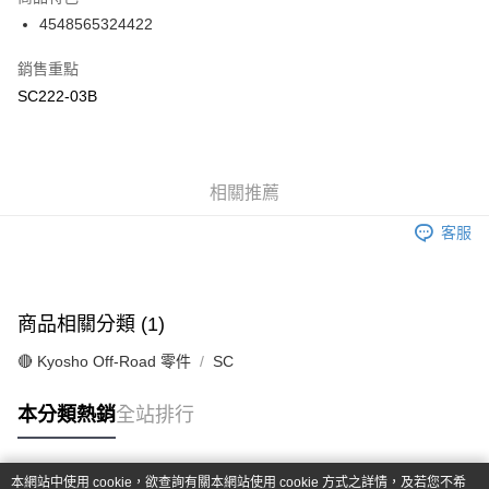
6 期 0 利率 每期
NT$26
21家銀行
合作金庫商業銀行
第一商業銀行
4548565324422
華南商業銀行
彰化商業銀行
合作金庫商業銀行
第一商業銀行
超商取貨付款
上海商業儲蓄銀行
台北富邦商業銀行
華南商業銀行
彰化商業銀行
銷售重點
國泰世華商業銀行
兆豐國際商業銀行
LINE Pay
上海商業儲蓄銀行
台北富邦商業銀行
SC222-03B
臺灣中小企業銀行
台中商業銀行
國泰世華商業銀行
兆豐國際商業銀行
匯豐（台灣）商業銀行
華泰商業銀行
Apple Pay
臺灣中小企業銀行
台中商業銀行
聯邦商業銀行
遠東國際商業銀行
匯豐（台灣）商業銀行
華泰商業銀行
街口支付
元大商業銀行
永豐商業銀行
聯邦商業銀行
遠東國際商業銀行
玉山商業銀行
相關推薦
星展（台灣）商業銀行
元大商業銀行
永豐商業銀行
悠遊付
台新國際商業銀行
中國信託商業銀行
玉山商業銀行
星展（台灣）商業銀行
客服
台灣樂天信用卡公司
台新國際商業銀行
中國信託商業銀行
Google Pay
台灣樂天信用卡公司
全盈+PAY
商品相關分類 (1)
ATM付款
🔴 Kyosho Off-Road 零件
SC
運送方式
本分類熱銷
全站排行
全家-取貨付款
每筆NT$60，滿NT$1,000(含以上)免運費
本網站中使用 cookie，欲查詢有關本網站使用 cookie 方式之詳情，及若您不希
7-11-取貨付款