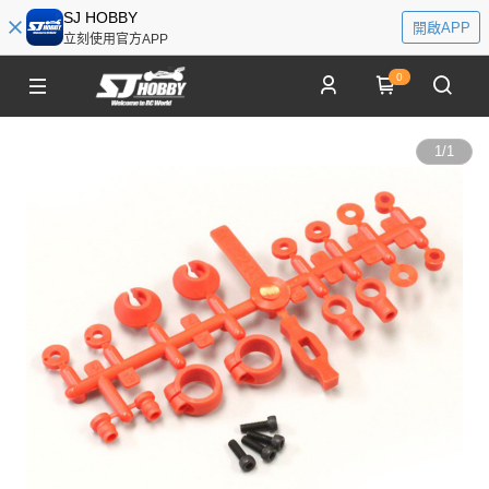
SJ HOBBY
開啟APP
立刻使用官方APP
0
1
/
1