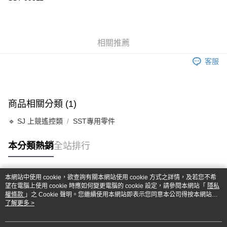
華南商業銀行
彰化商業銀行
合作金庫商業銀行
第一商業銀行
超商取貨付款
上海商業儲蓄銀行
台北富邦商業銀行
華南商業銀行
彰化商業銀行
國泰世華商業銀行
兆豐國際商業銀行
LINE Pay
上海商業儲蓄銀行
台北富邦商業銀行
臺灣中小企業銀行
台中商業銀行
國泰世華商業銀行
兆豐國際商業銀行
相關推薦
匯豐（台灣）商業銀行
華泰商業銀行
Apple Pay
臺灣中小企業銀行
台中商業銀行
聯邦商業銀行
遠東國際商業銀行
匯豐（台灣）商業銀行
華泰商業銀行
客服
街口支付
元大商業銀行
永豐商業銀行
聯邦商業銀行
遠東國際商業銀行
玉山商業銀行
星展（台灣）商業銀行
元大商業銀行
永豐商業銀行
悠遊付
台新國際商業銀行
中國信託商業銀行
玉山商業銀行
星展（台灣）商業銀行
台灣樂天信用卡公司
台新國際商業銀行
中國信託商業銀行
Google Pay
商品相關分類 (1)
台灣樂天信用卡公司
全盈+PAY
🔹 SJ 上競遙控類
SST專用零件
ATM付款
本分類熱銷
全站排行
運送方式
本網站中使用 cookie，欲查詢有關本網站使用 cookie 方式之詳情，及若您不希
全家-取貨付款
熱門標籤
望在電腦上使用 cookie 時應如何變更電腦的 cookie 設定，請參閱本網站「
隱私
每筆NT$60，滿NT$1,000(含以上)免運費
權條款
」之 Cookie 聲明。您繼續使用本網站即表示您同意本公司得按本網站使
用條款之 Cookie 聲明使用 cookie。
了解更多 >
7-11-取貨付款