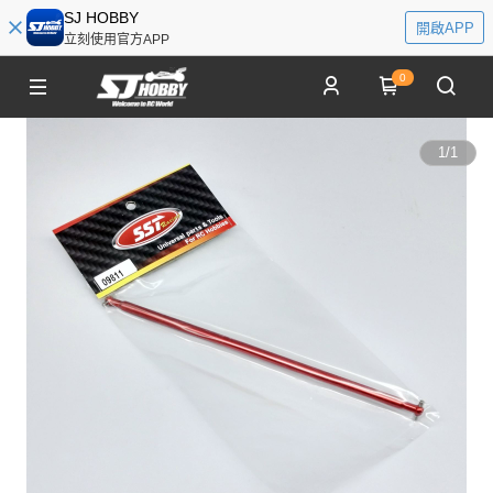
SJ HOBBY
開啟APP
立刻使用官方APP
0
1
/
1