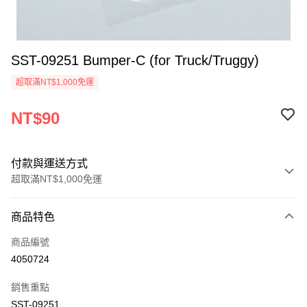
SST-09251 Bumper-C (for Truck/Truggy)
超取滿NT$1,000免運
NT$90
付款與運送方式
超取滿NT$1,000免運
付款方式
商品特色
信用卡一次付款
商品編號
信用卡分期付款
4050724
3 期 0 利率 每期
NT$30
21家銀行
銷售重點
6 期 0 利率 每期
NT$15
21家銀行
合作金庫商業銀行
第一商業銀行
SST-09251