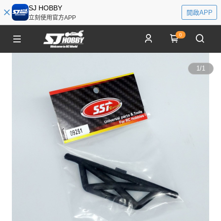
SJ HOBBY
開啟APP
立刻使用官方APP
0
1
/
1