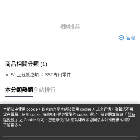
華南商業銀行
彰化商業銀行
合作金庫商業銀行
第一商業銀行
超商取貨付款
上海商業儲蓄銀行
台北富邦商業銀行
華南商業銀行
彰化商業銀行
國泰世華商業銀行
兆豐國際商業銀行
LINE Pay
上海商業儲蓄銀行
台北富邦商業銀行
臺灣中小企業銀行
台中商業銀行
國泰世華商業銀行
兆豐國際商業銀行
相關推薦
匯豐（台灣）商業銀行
華泰商業銀行
Apple Pay
臺灣中小企業銀行
台中商業銀行
聯邦商業銀行
遠東國際商業銀行
匯豐（台灣）商業銀行
華泰商業銀行
客服
街口支付
元大商業銀行
永豐商業銀行
聯邦商業銀行
遠東國際商業銀行
玉山商業銀行
星展（台灣）商業銀行
元大商業銀行
永豐商業銀行
悠遊付
台新國際商業銀行
中國信託商業銀行
玉山商業銀行
星展（台灣）商業銀行
台灣樂天信用卡公司
台新國際商業銀行
中國信託商業銀行
Google Pay
商品相關分類 (1)
台灣樂天信用卡公司
全盈+PAY
🔹 SJ 上競遙控類
SST專用零件
ATM付款
本分類熱銷
全站排行
運送方式
本網站中使用 cookie，欲查詢有關本網站使用 cookie 方式之詳情，及若您不希
全家-取貨付款
熱門標籤
望在電腦上使用 cookie 時應如何變更電腦的 cookie 設定，請參閱本網站「
隱私
每筆NT$60，滿NT$1,000(含以上)免運費
權條款
」之 Cookie 聲明。您繼續使用本網站即表示您同意本公司得按本網站使
用條款之 Cookie 聲明使用 cookie。
了解更多 >
7-11-取貨付款