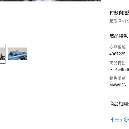
付款與運
超取滿NT$
付款方式
商品特色
信用卡一
商品編號
4067225
信用卡分
商品特色
3 期 
45485
6 期 
合作金
銷售重點
華南商
合作金
MAW026
超商取貨
上海商
華南商
國泰世
LINE Pay
上海商
臺灣中
國泰世
商品相關分
匯豐（
Apple Pay
臺灣中
聯邦商
匯豐（
🔴 Kyosh
街口支付
元大商
分享
聯邦商
玉山商
元大商
悠遊付