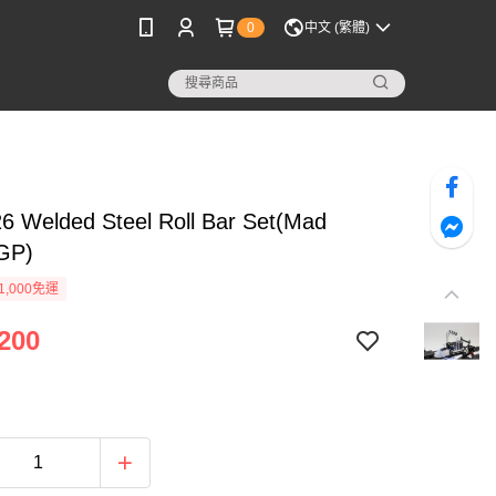
0
中文 (繁體)
 Welded Steel Roll Bar Set(Mad
 GP)
1,000免運
200