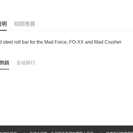
台新國
玉山商
台灣樂
台新國
Google Pa
台灣樂
全盈+PAY
說明
相關推薦
ATM付款
 steel roll bar for the Mad Force, FO-XX and Mad Crusher
運送方式
全家-取貨
熱銷
全站排行
每筆NT$6
7-11-取
每筆NT$6
郵局
每筆NT$3
新竹物流
每筆NT$8