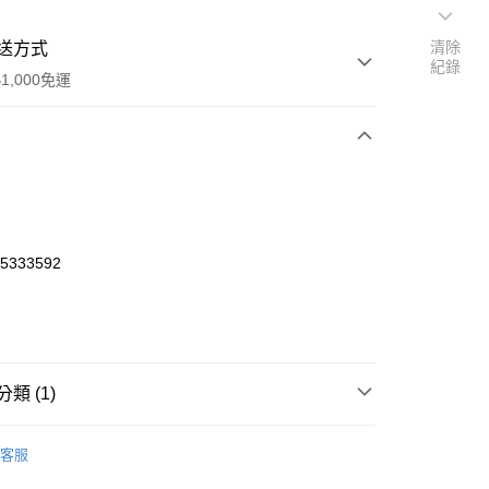
清除
送方式
紀錄
1,000免運
次付款
期付款
0 利率 每期
NT$733
21家銀行
65333592
0 利率 每期
NT$366
21家銀行
庫商業銀行
第一商業銀行
業銀行
彰化商業銀行
庫商業銀行
第一商業銀行
付款
業儲蓄銀行
台北富邦商業銀行
業銀行
彰化商業銀行
華商業銀行
兆豐國際商業銀行
業儲蓄銀行
台北富邦商業銀行
小企業銀行
台中商業銀行
華商業銀行
兆豐國際商業銀行
類 (1)
台灣）商業銀行
華泰商業銀行
小企業銀行
台中商業銀行
業銀行
遠東國際商業銀行
台灣）商業銀行
華泰商業銀行
o Off-Road 零件
MAW
業銀行
永豐商業銀行
客服
業銀行
遠東國際商業銀行
業銀行
星展（台灣）商業銀行
業銀行
永豐商業銀行