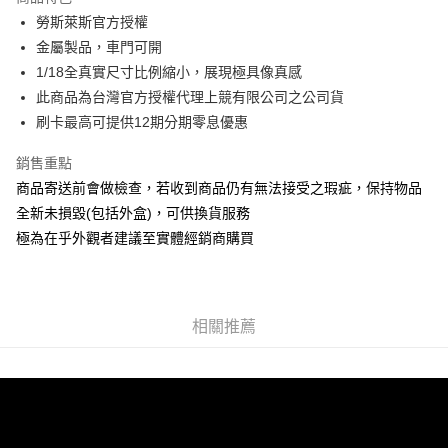
6 期 0 利率 每期
NT$965
21家銀行
合作金庫商業銀行
第一商業銀行
勞斯萊斯官方授權
華南商業銀行
彰化商業銀行
合作金庫商業銀行
第一商業銀行
超商取貨付款
金屬製品，車門可開
上海商業儲蓄銀行
台北富邦商業銀行
華南商業銀行
彰化商業銀行
國泰世華商業銀行
兆豐國際商業銀行
1/18全真實尺寸比例縮小，展現極具像真感
LINE Pay
上海商業儲蓄銀行
台北富邦商業銀行
臺灣中小企業銀行
台中商業銀行
此商品為台灣官方授權代理上競有限公司之公司貨
國泰世華商業銀行
兆豐國際商業銀行
匯豐（台灣）商業銀行
華泰商業銀行
Apple Pay
臺灣中小企業銀行
台中商業銀行
刷卡最高可提供12期分期零息優惠
聯邦商業銀行
遠東國際商業銀行
匯豐（台灣）商業銀行
華泰商業銀行
街口支付
元大商業銀行
永豐商業銀行
銷售重點
聯邦商業銀行
遠東國際商業銀行
玉山商業銀行
星展（台灣）商業銀行
元大商業銀行
永豐商業銀行
商品寄送前會做檢查，若收到商品仍有無法接受之瑕疵，保持物品
悠遊付
台新國際商業銀行
中國信託商業銀行
玉山商業銀行
星展（台灣）商業銀行
全新未損毀(包括外盒)，可供換貨服務
台灣樂天信用卡公司
台新國際商業銀行
中國信託商業銀行
Google Pay
極為在乎外觀者建議至實體經銷商購買
台灣樂天信用卡公司
全盈+PAY
ATM付款
相關推薦
運送方式
全家-取貨付款
每筆NT$60，滿NT$1,000(含以上)免運費
7-11-取貨付款