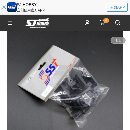
SJ HOBBY
開啟APP
立刻使用官方APP
0
1
/
1