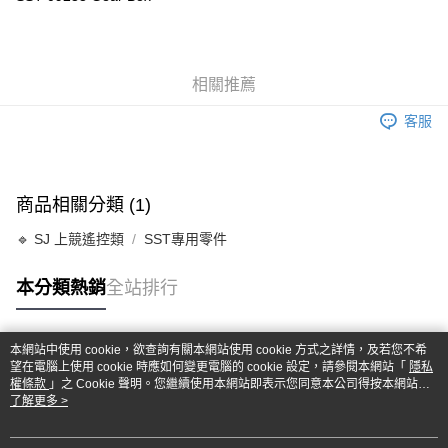
華南商業銀行
彰化商業銀行
合作金庫商業銀行
第一商業銀行
超商取貨付款
上海商業儲蓄銀行
台北富邦商業銀行
華南商業銀行
彰化商業銀行
國泰世華商業銀行
兆豐國際商業銀行
LINE Pay
上海商業儲蓄銀行
台北富邦商業銀行
臺灣中小企業銀行
台中商業銀行
國泰世華商業銀行
兆豐國際商業銀行
相關推薦
匯豐（台灣）商業銀行
華泰商業銀行
Apple Pay
臺灣中小企業銀行
台中商業銀行
聯邦商業銀行
遠東國際商業銀行
匯豐（台灣）商業銀行
華泰商業銀行
客服
街口支付
元大商業銀行
永豐商業銀行
聯邦商業銀行
遠東國際商業銀行
玉山商業銀行
星展（台灣）商業銀行
元大商業銀行
永豐商業銀行
悠遊付
台新國際商業銀行
中國信託商業銀行
玉山商業銀行
星展（台灣）商業銀行
台灣樂天信用卡公司
台新國際商業銀行
中國信託商業銀行
Google Pay
商品相關分類 (1)
台灣樂天信用卡公司
全盈+PAY
🔹 SJ 上競遙控類
SST專用零件
ATM付款
本分類熱銷
全站排行
運送方式
本網站中使用 cookie，欲查詢有關本網站使用 cookie 方式之詳情，及若您不希
全家-取貨付款
熱門標籤
望在電腦上使用 cookie 時應如何變更電腦的 cookie 設定，請參閱本網站「
隱私
每筆NT$60，滿NT$1,000(含以上)免運費
權條款
」之 Cookie 聲明。您繼續使用本網站即表示您同意本公司得按本網站使
用條款之 Cookie 聲明使用 cookie。
了解更多 >
7-11-取貨付款