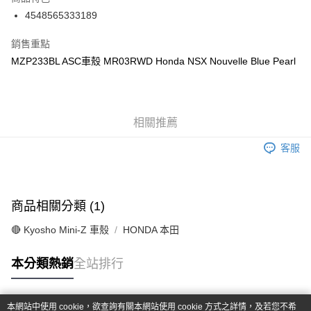
6 期 0 利率 每期
NT$308
21家銀行
合作金庫商業銀行
第一商業銀行
4548565333189
華南商業銀行
彰化商業銀行
合作金庫商業銀行
第一商業銀行
超商取貨付款
上海商業儲蓄銀行
台北富邦商業銀行
華南商業銀行
彰化商業銀行
銷售重點
國泰世華商業銀行
兆豐國際商業銀行
LINE Pay
上海商業儲蓄銀行
台北富邦商業銀行
MZP233BL ASC車殼 MR03RWD Honda NSX Nouvelle Blue Pearl
臺灣中小企業銀行
台中商業銀行
國泰世華商業銀行
兆豐國際商業銀行
匯豐（台灣）商業銀行
華泰商業銀行
Apple Pay
臺灣中小企業銀行
台中商業銀行
聯邦商業銀行
遠東國際商業銀行
匯豐（台灣）商業銀行
華泰商業銀行
街口支付
元大商業銀行
永豐商業銀行
聯邦商業銀行
遠東國際商業銀行
玉山商業銀行
相關推薦
星展（台灣）商業銀行
元大商業銀行
永豐商業銀行
悠遊付
台新國際商業銀行
中國信託商業銀行
玉山商業銀行
星展（台灣）商業銀行
客服
台灣樂天信用卡公司
台新國際商業銀行
中國信託商業銀行
Google Pay
台灣樂天信用卡公司
全盈+PAY
商品相關分類 (1)
ATM付款
🔴 Kyosho Mini-Z 車殼
HONDA 本田
運送方式
本分類熱銷
全站排行
全家-取貨付款
每筆NT$60，滿NT$1,000(含以上)免運費
本網站中使用 cookie，欲查詢有關本網站使用 cookie 方式之詳情，及若您不希
7-11-取貨付款