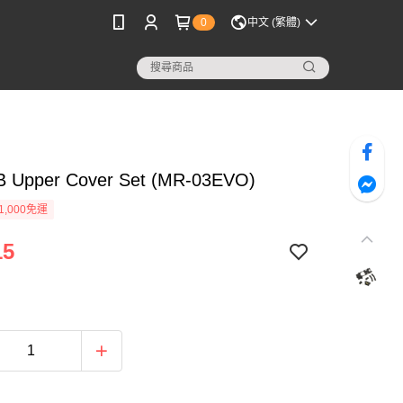
0
中文 (繁體)
 Upper Cover Set (MR-03EVO)
1,000免運
15