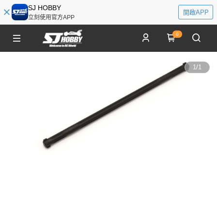
SJ HOBBY
開啟APP
立刻使用官方APP
0
1
/
1