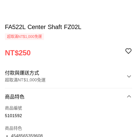
FA522L Center Shaft FZ02L
超取滿NT$1,000免運
NT$250
付款與運送方式
超取滿NT$1,000免運
付款方式
商品特色
信用卡一次付款
商品編號
信用卡分期付款
5101592
3 期 0 利率 每期
NT$83
21家銀行
商品特色
6 期 0 利率 每期
NT$41
21家銀行
合作金庫商業銀行
第一商業銀行
4548565359608