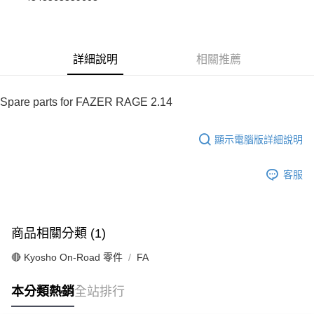
華南商業銀行
彰化商業銀行
合作金庫商業銀行
第一商業銀行
超商取貨付款
上海商業儲蓄銀行
台北富邦商業銀行
華南商業銀行
彰化商業銀行
國泰世華商業銀行
兆豐國際商業銀行
LINE Pay
上海商業儲蓄銀行
台北富邦商業銀行
臺灣中小企業銀行
台中商業銀行
國泰世華商業銀行
兆豐國際商業銀行
詳細說明
相關推薦
匯豐（台灣）商業銀行
華泰商業銀行
Apple Pay
臺灣中小企業銀行
台中商業銀行
聯邦商業銀行
遠東國際商業銀行
匯豐（台灣）商業銀行
華泰商業銀行
街口支付
元大商業銀行
永豐商業銀行
聯邦商業銀行
遠東國際商業銀行
Spare parts for FAZER RAGE 2.14
玉山商業銀行
星展（台灣）商業銀行
元大商業銀行
永豐商業銀行
悠遊付
台新國際商業銀行
中國信託商業銀行
玉山商業銀行
星展（台灣）商業銀行
台灣樂天信用卡公司
顯示電腦版詳細說明
台新國際商業銀行
中國信託商業銀行
Google Pay
台灣樂天信用卡公司
全盈+PAY
客服
ATM付款
運送方式
商品相關分類 (1)
全家-取貨付款
🔴 Kyosho On-Road 零件
FA
每筆NT$60，滿NT$1,000(含以上)免運費
本分類熱銷
全站排行
7-11-取貨付款