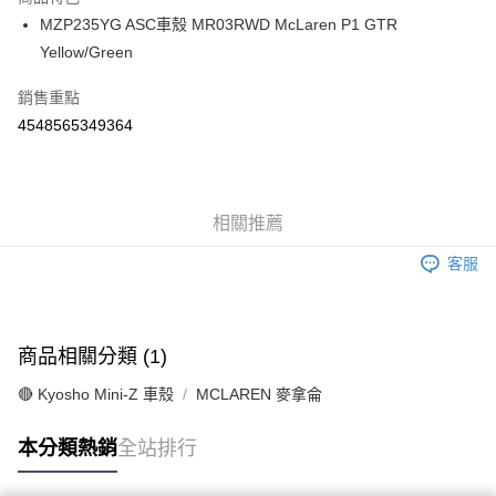
6 期 0 利率 每期
NT$308
21家銀行
合作金庫商業銀行
第一商業銀行
MZP235YG ASC車殼 MR03RWD McLaren P1 GTR
華南商業銀行
彰化商業銀行
合作金庫商業銀行
第一商業銀行
超商取貨付款
Yellow/Green
上海商業儲蓄銀行
台北富邦商業銀行
華南商業銀行
彰化商業銀行
國泰世華商業銀行
兆豐國際商業銀行
LINE Pay
上海商業儲蓄銀行
台北富邦商業銀行
銷售重點
臺灣中小企業銀行
台中商業銀行
國泰世華商業銀行
兆豐國際商業銀行
4548565349364
匯豐（台灣）商業銀行
華泰商業銀行
Apple Pay
臺灣中小企業銀行
台中商業銀行
聯邦商業銀行
遠東國際商業銀行
匯豐（台灣）商業銀行
華泰商業銀行
街口支付
元大商業銀行
永豐商業銀行
聯邦商業銀行
遠東國際商業銀行
玉山商業銀行
星展（台灣）商業銀行
元大商業銀行
永豐商業銀行
悠遊付
台新國際商業銀行
中國信託商業銀行
相關推薦
玉山商業銀行
星展（台灣）商業銀行
台灣樂天信用卡公司
台新國際商業銀行
中國信託商業銀行
Google Pay
客服
台灣樂天信用卡公司
全盈+PAY
ATM付款
商品相關分類 (1)
運送方式
🔴 Kyosho Mini-Z 車殼
MCLAREN 麥拿侖
全家-取貨付款
本分類熱銷
全站排行
每筆NT$60，滿NT$1,000(含以上)免運費
7-11-取貨付款