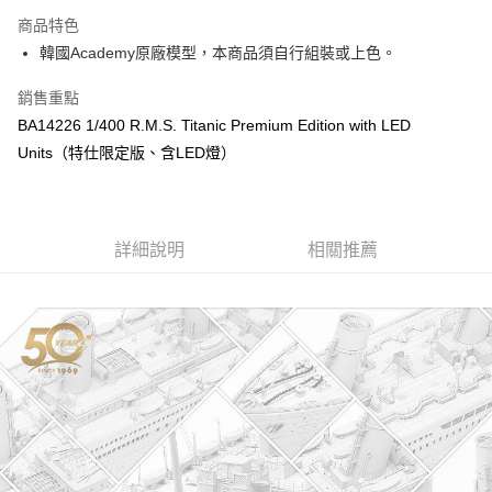
3 期 0 利率 每期
NT$1,933
21家銀行
商品特色
6 期 0 利率 每期
NT$966
21家銀行
合作金庫商業銀行
第一商業銀行
韓國Academy原廠模型，本商品須自行組裝或上色。
華南商業銀行
彰化商業銀行
合作金庫商業銀行
第一商業銀行
LINE Pay
上海商業儲蓄銀行
台北富邦商業銀行
華南商業銀行
彰化商業銀行
銷售重點
國泰世華商業銀行
兆豐國際商業銀行
Apple Pay
上海商業儲蓄銀行
台北富邦商業銀行
BA14226 1/400 R.M.S. Titanic Premium Edition with LED
臺灣中小企業銀行
台中商業銀行
國泰世華商業銀行
兆豐國際商業銀行
Units（特仕限定版、含LED燈）
匯豐（台灣）商業銀行
華泰商業銀行
街口支付
臺灣中小企業銀行
台中商業銀行
聯邦商業銀行
遠東國際商業銀行
匯豐（台灣）商業銀行
華泰商業銀行
悠遊付
元大商業銀行
永豐商業銀行
聯邦商業銀行
遠東國際商業銀行
玉山商業銀行
星展（台灣）商業銀行
元大商業銀行
永豐商業銀行
Google Pay
台新國際商業銀行
中國信託商業銀行
詳細說明
相關推薦
玉山商業銀行
星展（台灣）商業銀行
台灣樂天信用卡公司
台新國際商業銀行
中國信託商業銀行
全盈+PAY
台灣樂天信用卡公司
ATM付款
運送方式
郵局
每筆NT$30，滿NT$1,000(含以上)免運費
新竹物流