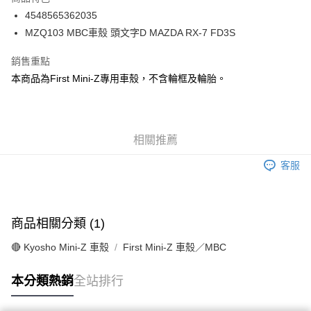
6 期 0 利率 每期
NT$183
21家銀行
合作金庫商業銀行
第一商業銀行
4548565362035
華南商業銀行
彰化商業銀行
合作金庫商業銀行
第一商業銀行
超商取貨付款
MZQ103 MBC車殼 頭文字D MAZDA RX-7 FD3S
上海商業儲蓄銀行
台北富邦商業銀行
華南商業銀行
彰化商業銀行
國泰世華商業銀行
兆豐國際商業銀行
LINE Pay
上海商業儲蓄銀行
台北富邦商業銀行
銷售重點
臺灣中小企業銀行
台中商業銀行
國泰世華商業銀行
兆豐國際商業銀行
本商品為First Mini-Z專用車殼，不含輪框及輪胎。
匯豐（台灣）商業銀行
華泰商業銀行
Apple Pay
臺灣中小企業銀行
台中商業銀行
聯邦商業銀行
遠東國際商業銀行
匯豐（台灣）商業銀行
華泰商業銀行
街口支付
元大商業銀行
永豐商業銀行
聯邦商業銀行
遠東國際商業銀行
玉山商業銀行
星展（台灣）商業銀行
元大商業銀行
永豐商業銀行
悠遊付
台新國際商業銀行
中國信託商業銀行
相關推薦
玉山商業銀行
星展（台灣）商業銀行
台灣樂天信用卡公司
台新國際商業銀行
中國信託商業銀行
Google Pay
客服
台灣樂天信用卡公司
全盈+PAY
ATM付款
商品相關分類 (1)
運送方式
🔴 Kyosho Mini-Z 車殼
First Mini-Z 車殼／MBC
全家-取貨付款
本分類熱銷
全站排行
每筆NT$60，滿NT$1,000(含以上)免運費
7-11-取貨付款