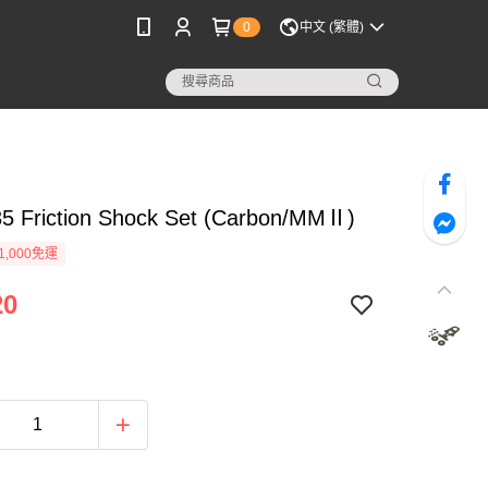
0
中文 (繁體)
 Friction Shock Set (Carbon/MMⅡ)
1,000免運
20