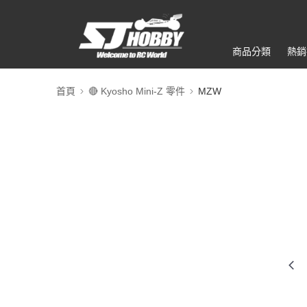
商品分類
熱銷
首頁
🔴 Kyosho Mini-Z 零件
MZW