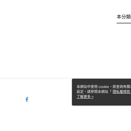
本分類
本網站中使用 cookie，欲查詢有關
設定，請參閱本網站「
隱私權條款
使用 cookie。
了解更多 >