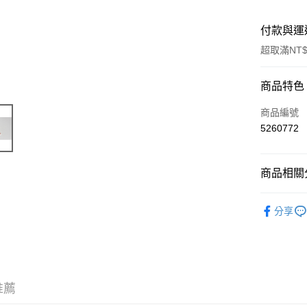
付款與運
超取滿NT$
付款方式
商品特色
信用卡一
商品編號
5260772
信用卡分
3 期 
商品相關分
6 期 
合作金
華南商
🔴 Kyosh
合作金
超商取貨
上海商
分享
華南商
國泰世
LINE Pay
上海商
臺灣中
國泰世
匯豐（
Apple Pay
臺灣中
聯邦商
匯豐（
街口支付
元大商
聯邦商
推薦
玉山商
元大商
悠遊付