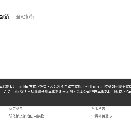
台新國
玉山商
台灣樂
台新國
Google Pa
台灣樂
熱銷
全站排行
全盈+PAY
ATM付款
運送方式
全家-取貨
每筆NT$6
7-11-取
本網站使用 cookie 方式之詳情，及若您不希望在電腦上使用 cookie 時應如何變更電腦的
每筆NT$6
」之 Cookie 聲明。您繼續使用本網站即表示您同意本公司得按本網站使用條款之 Coo
關於我們
客服資訊
郵局
品牌故事
購物說明
每筆NT$3
商店簡介
客服留言
隱私權及網站使用條款
會員權益聲明
新竹物流
聯絡我們
每筆NT$8