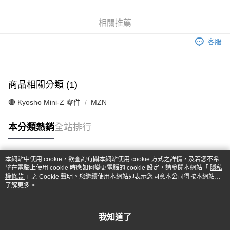
6 期 0 利率 每期
NT$165
21家銀行
合作金庫商業銀行
第一商業銀行
華南商業銀行
彰化商業銀行
合作金庫商業銀行
第一商業銀行
超商取貨付款
相關推薦
上海商業儲蓄銀行
台北富邦商業銀行
華南商業銀行
彰化商業銀行
國泰世華商業銀行
兆豐國際商業銀行
LINE Pay
上海商業儲蓄銀行
台北富邦商業銀行
客服
臺灣中小企業銀行
台中商業銀行
國泰世華商業銀行
兆豐國際商業銀行
匯豐（台灣）商業銀行
華泰商業銀行
Apple Pay
臺灣中小企業銀行
台中商業銀行
聯邦商業銀行
遠東國際商業銀行
匯豐（台灣）商業銀行
華泰商業銀行
街口支付
元大商業銀行
永豐商業銀行
商品相關分類 (1)
聯邦商業銀行
遠東國際商業銀行
玉山商業銀行
星展（台灣）商業銀行
元大商業銀行
永豐商業銀行
悠遊付
台新國際商業銀行
中國信託商業銀行
🔴 Kyosho Mini-Z 零件
MZN
玉山商業銀行
星展（台灣）商業銀行
台灣樂天信用卡公司
台新國際商業銀行
中國信託商業銀行
Google Pay
本分類熱銷
全站排行
台灣樂天信用卡公司
全盈+PAY
ATM付款
本網站中使用 cookie，欲查詢有關本網站使用 cookie 方式之詳情，及若您不希
熱門標籤
望在電腦上使用 cookie 時應如何變更電腦的 cookie 設定，請參閱本網站「
隱私
權條款
」之 Cookie 聲明。您繼續使用本網站即表示您同意本公司得按本網站使
運送方式
用條款之 Cookie 聲明使用 cookie。
了解更多 >
全家-取貨付款
每筆NT$60，滿NT$1,000(含以上)免運費
我知道了
7-11-取貨付款