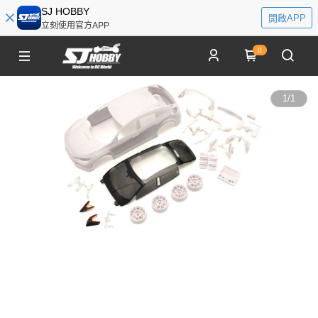
SJ HOBBY
開啟APP
立刻使用官方APP
0
1
/
1