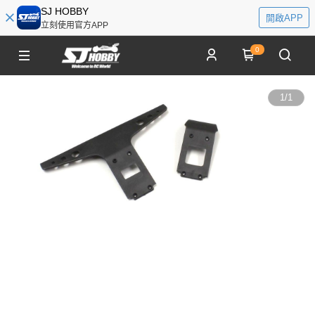
SJ HOBBY
開啟APP
立刻使用官方APP
0
1
/
1