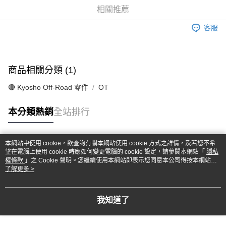
華南商業銀行
彰化商業銀行
合作金庫商業銀行
第一商業銀行
超商取貨付款
相關推薦
上海商業儲蓄銀行
台北富邦商業銀行
華南商業銀行
彰化商業銀行
國泰世華商業銀行
兆豐國際商業銀行
LINE Pay
上海商業儲蓄銀行
台北富邦商業銀行
客服
臺灣中小企業銀行
台中商業銀行
國泰世華商業銀行
兆豐國際商業銀行
匯豐（台灣）商業銀行
華泰商業銀行
Apple Pay
臺灣中小企業銀行
台中商業銀行
聯邦商業銀行
遠東國際商業銀行
匯豐（台灣）商業銀行
華泰商業銀行
街口支付
元大商業銀行
永豐商業銀行
商品相關分類 (1)
聯邦商業銀行
遠東國際商業銀行
玉山商業銀行
星展（台灣）商業銀行
元大商業銀行
永豐商業銀行
悠遊付
台新國際商業銀行
中國信託商業銀行
🔴 Kyosho Off-Road 零件
OT
玉山商業銀行
星展（台灣）商業銀行
台灣樂天信用卡公司
台新國際商業銀行
中國信託商業銀行
Google Pay
本分類熱銷
全站排行
台灣樂天信用卡公司
全盈+PAY
ATM付款
本網站中使用 cookie，欲查詢有關本網站使用 cookie 方式之詳情，及若您不希
熱門標籤
望在電腦上使用 cookie 時應如何變更電腦的 cookie 設定，請參閱本網站「
隱私
權條款
」之 Cookie 聲明。您繼續使用本網站即表示您同意本公司得按本網站使
運送方式
用條款之 Cookie 聲明使用 cookie。
了解更多 >
全家-取貨付款
每筆NT$60，滿NT$1,000(含以上)免運費
我知道了
7-11-取貨付款