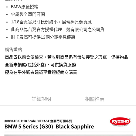
6 期 0 利率 每期
NT$816
21家銀行
合作金庫商業銀行
第一商業銀行
BMW原廠授權
華南商業銀行
彰化商業銀行
合作金庫商業銀行
第一商業銀行
超商取貨付款
金屬製全車門可開
上海商業儲蓄銀行
台北富邦商業銀行
華南商業銀行
彰化商業銀行
國泰世華商業銀行
兆豐國際商業銀行
1/18全真實尺寸比例縮小，展現極具像真感
LINE Pay
上海商業儲蓄銀行
台北富邦商業銀行
臺灣中小企業銀行
台中商業銀行
此商品為台灣官方授權代理上競有限公司之公司貨
國泰世華商業銀行
兆豐國際商業銀行
匯豐（台灣）商業銀行
華泰商業銀行
Apple Pay
臺灣中小企業銀行
台中商業銀行
刷卡最高可提供12期分期零息優惠
聯邦商業銀行
遠東國際商業銀行
匯豐（台灣）商業銀行
華泰商業銀行
街口支付
元大商業銀行
永豐商業銀行
銷售重點
聯邦商業銀行
遠東國際商業銀行
玉山商業銀行
星展（台灣）商業銀行
元大商業銀行
永豐商業銀行
商品寄送前會做檢查，若收到商品仍有無法接受之瑕疵，保持物品
悠遊付
台新國際商業銀行
中國信託商業銀行
玉山商業銀行
星展（台灣）商業銀行
全新未損毀(包括外盒)，可供換貨服務
台灣樂天信用卡公司
台新國際商業銀行
中國信託商業銀行
Google Pay
極為在乎外觀者建議至實體經銷商購買
台灣樂天信用卡公司
全盈+PAY
ATM付款
詳細說明
相關推薦
運送方式
全家-取貨付款
每筆NT$60，滿NT$1,000(含以上)免運費
7-11-取貨付款