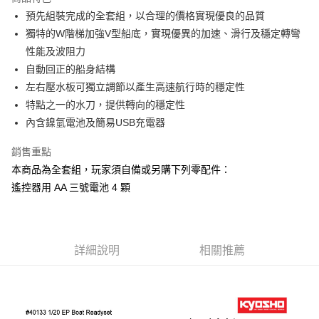
6 期 0 利率 每期
NT$1,750
21家銀行
合作金庫商業銀行
第一商業銀行
預先組裝完成的全套組，以合理的價格實現優良的品質
華南商業銀行
彰化商業銀行
合作金庫商業銀行
第一商業銀行
LINE Pay
獨特的W階梯加強V型船底，實現優異的加速、滑行及穩定轉彎
上海商業儲蓄銀行
台北富邦商業銀行
華南商業銀行
彰化商業銀行
國泰世華商業銀行
兆豐國際商業銀行
性能及波阻力
Apple Pay
上海商業儲蓄銀行
台北富邦商業銀行
臺灣中小企業銀行
台中商業銀行
自動回正的船身結構
國泰世華商業銀行
兆豐國際商業銀行
匯豐（台灣）商業銀行
華泰商業銀行
街口支付
臺灣中小企業銀行
台中商業銀行
左右壓水板可獨立調節以產生高速航行時的穩定性
聯邦商業銀行
遠東國際商業銀行
匯豐（台灣）商業銀行
華泰商業銀行
特點之一的水刀，提供轉向的穩定性
悠遊付
元大商業銀行
永豐商業銀行
聯邦商業銀行
遠東國際商業銀行
內含鎳氫電池及簡易USB充電器
玉山商業銀行
星展（台灣）商業銀行
元大商業銀行
永豐商業銀行
Google Pay
台新國際商業銀行
中國信託商業銀行
玉山商業銀行
星展（台灣）商業銀行
銷售重點
台灣樂天信用卡公司
台新國際商業銀行
中國信託商業銀行
全盈+PAY
本商品為全套組，玩家須自備或另購下列零配件：
台灣樂天信用卡公司
遙控器用 AA 三號電池 4 顆
ATM付款
運送方式
郵局
詳細說明
相關推薦
每筆NT$30，滿NT$1,000(含以上)免運費
新竹物流
每筆NT$80，滿NT$1,000(含以上)免運費