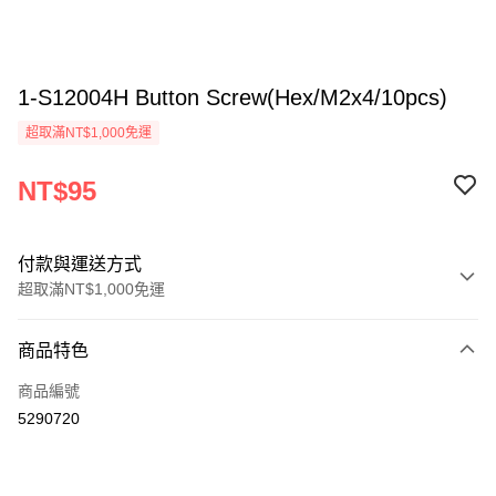
1-S12004H Button Screw(Hex/M2x4/10pcs)
超取滿NT$1,000免運
NT$95
付款與運送方式
超取滿NT$1,000免運
付款方式
商品特色
信用卡一次付款
商品編號
信用卡分期付款
5290720
3 期 0 利率 每期
NT$31
21家銀行
6 期 0 利率 每期
NT$15
21家銀行
合作金庫商業銀行
第一商業銀行