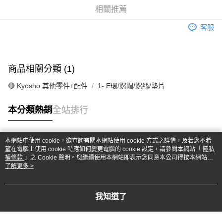
華南商業銀行
彰化商業銀行
合作金庫商業銀行
第一商業銀行
超商取貨付款
相關推薦
上海商業儲蓄銀行
台北富邦商業銀行
華南商業銀行
彰化商業銀行
國泰世華商業銀行
兆豐國際商業銀行
LINE Pay
上海商業儲蓄銀行
台北富邦商業銀行
客服
臺灣中小企業銀行
台中商業銀行
國泰世華商業銀行
兆豐國際商業銀行
匯豐（台灣）商業銀行
華泰商業銀行
Apple Pay
臺灣中小企業銀行
台中商業銀行
聯邦商業銀行
遠東國際商業銀行
匯豐（台灣）商業銀行
華泰商業銀行
街口支付
元大商業銀行
永豐商業銀行
商品相關分類 (1)
聯邦商業銀行
遠東國際商業銀行
玉山商業銀行
星展（台灣）商業銀行
元大商業銀行
永豐商業銀行
悠遊付
台新國際商業銀行
中國信託商業銀行
🔴 Kyosho 其他零件+配件
1- E環/螺帽/螺絲/墊片
玉山商業銀行
星展（台灣）商業銀行
台灣樂天信用卡公司
台新國際商業銀行
中國信託商業銀行
Google Pay
本分類熱銷
全站排行
台灣樂天信用卡公司
全盈+PAY
ATM付款
本網站中使用 cookie，欲查詢有關本網站使用 cookie 方式之詳情，及若您不希
熱門標籤
望在電腦上使用 cookie 時應如何變更電腦的 cookie 設定，請參閱本網站「
隱私
權條款
」之 Cookie 聲明。您繼續使用本網站即表示您同意本公司得按本網站使
運送方式
用條款之 Cookie 聲明使用 cookie。
了解更多 >
全家-取貨付款
每筆NT$60，滿NT$1,000(含以上)免運費
我知道了
7-11-取貨付款