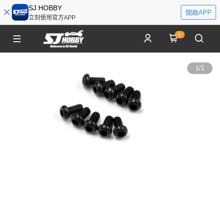
SJ HOBBY
開啟APP
立刻使用官方APP
0
1
/
1