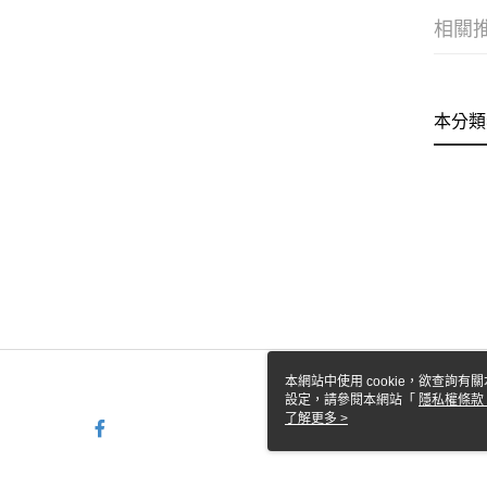
相關
本分類
本網站中使用 cookie，欲查詢有關
設定，請參閱本網站「
隱私權條款
使用 cookie。
了解更多 >