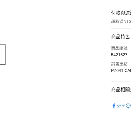
付款與運
超取滿NT$
付款方式
商品特色
信用卡一
商品編號
5421627
信用卡分
銷售重點
3 期 
PZ041 CAP
6 期 
合作金
華南商
合作金
超商取貨
上海商
商品相關分
華南商
國泰世
LINE Pay
上海商
🔴 Kyosh
臺灣中
國泰世
分享
匯豐（
Apple Pay
臺灣中
聯邦商
匯豐（
街口支付
元大商
聯邦商
玉山商
元大商
悠遊付