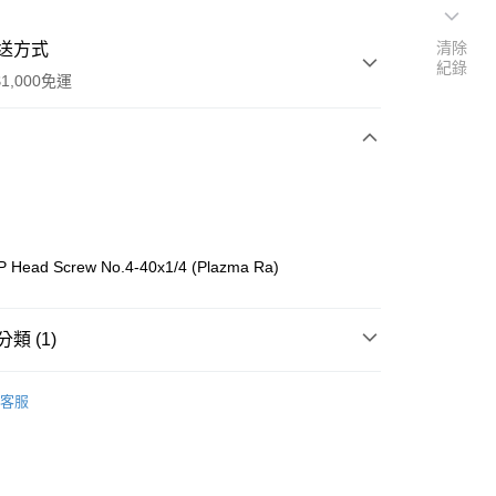
清除
送方式
紀錄
1,000免運
次付款
期付款
0 利率 每期
NT$66
21家銀行
 Head Screw No.4-40x1/4 (Plazma Ra)
0 利率 每期
NT$33
21家銀行
庫商業銀行
第一商業銀行
業銀行
彰化商業銀行
庫商業銀行
第一商業銀行
付款
業儲蓄銀行
台北富邦商業銀行
類 (1)
業銀行
彰化商業銀行
華商業銀行
兆豐國際商業銀行
業儲蓄銀行
台北富邦商業銀行
o On-Road 零件
PZ
小企業銀行
台中商業銀行
華商業銀行
兆豐國際商業銀行
客服
台灣）商業銀行
華泰商業銀行
小企業銀行
台中商業銀行
業銀行
遠東國際商業銀行
台灣）商業銀行
華泰商業銀行
業銀行
永豐商業銀行
業銀行
遠東國際商業銀行
業銀行
星展（台灣）商業銀行
業銀行
永豐商業銀行