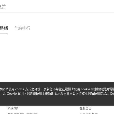
台新國
玉山商
推薦
台灣樂
台新國
Google Pa
台灣樂
全盈+PAY
ATM付款
熱銷
全站排行
運送方式
全家-取貨
每筆NT$6
7-11-取
每筆NT$6
郵局
本網站使用 cookie 方式之詳情，及若您不希望在電腦上使用 cookie 時應如何變更電腦的
每筆NT$3
」之 Cookie 聲明。您繼續使用本網站即表示您同意本公司得按本網站使用條款之 Coo
關於我們
客服資訊
品牌故事
購物說明
新竹物流
商店簡介
客服留言
每筆NT$8