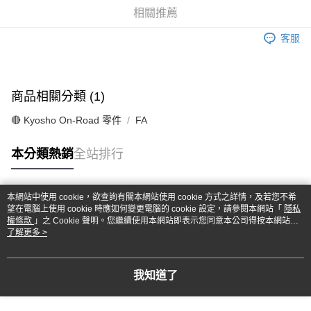
華南商業銀行
彰化商業銀行
合作金庫商業銀行
第一商業銀行
超商取貨付款
相關推薦
上海商業儲蓄銀行
台北富邦商業銀行
華南商業銀行
彰化商業銀行
國泰世華商業銀行
兆豐國際商業銀行
LINE Pay
上海商業儲蓄銀行
台北富邦商業銀行
客服
臺灣中小企業銀行
台中商業銀行
國泰世華商業銀行
兆豐國際商業銀行
匯豐（台灣）商業銀行
華泰商業銀行
Apple Pay
臺灣中小企業銀行
台中商業銀行
聯邦商業銀行
遠東國際商業銀行
匯豐（台灣）商業銀行
華泰商業銀行
街口支付
元大商業銀行
永豐商業銀行
商品相關分類 (1)
聯邦商業銀行
遠東國際商業銀行
玉山商業銀行
星展（台灣）商業銀行
元大商業銀行
永豐商業銀行
悠遊付
台新國際商業銀行
中國信託商業銀行
🔴 Kyosho On-Road 零件
FA
玉山商業銀行
星展（台灣）商業銀行
台灣樂天信用卡公司
台新國際商業銀行
中國信託商業銀行
Google Pay
本分類熱銷
全站排行
台灣樂天信用卡公司
全盈+PAY
ATM付款
本網站中使用 cookie，欲查詢有關本網站使用 cookie 方式之詳情，及若您不希
熱門標籤
望在電腦上使用 cookie 時應如何變更電腦的 cookie 設定，請參閱本網站「
隱私
權條款
」之 Cookie 聲明。您繼續使用本網站即表示您同意本公司得按本網站使
運送方式
用條款之 Cookie 聲明使用 cookie。
了解更多 >
全家-取貨付款
每筆NT$60，滿NT$1,000(含以上)免運費
我知道了
7-11-取貨付款