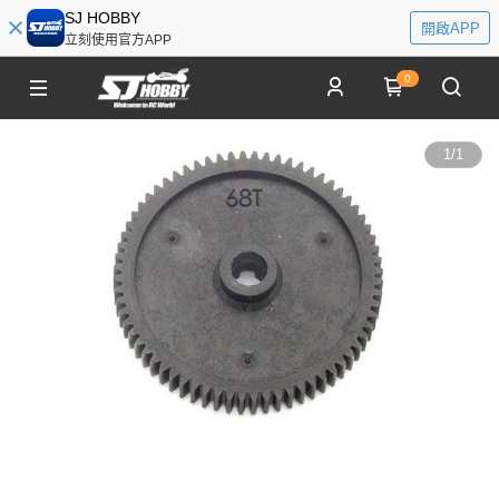
SJ HOBBY
開啟APP
立刻使用官方APP
0
1
/
1