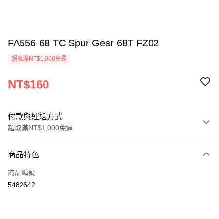
FA556-68 TC Spur Gear 68T FZ02
超取滿NT$1,000免運
NT$160
付款與運送方式
超取滿NT$1,000免運
付款方式
商品特色
信用卡一次付款
商品編號
信用卡分期付款
5482642
3 期 0 利率 每期
NT$53
21家銀行
6 期 0 利率 每期
NT$26
21家銀行
合作金庫商業銀行
第一商業銀行