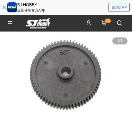
SJ HOBBY
開啟APP
立刻使用官方APP
0
1
/
1