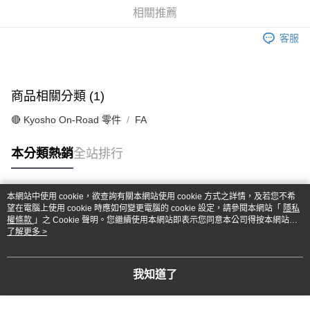
華南商業銀行
彰化商業銀行
合作金庫商業銀行
第一商業銀行
超商取貨付款
相關推薦
上海商業儲蓄銀行
台北富邦商業銀行
華南商業銀行
彰化商業銀行
國泰世華商業銀行
兆豐國際商業銀行
LINE Pay
上海商業儲蓄銀行
台北富邦商業銀行
客服
臺灣中小企業銀行
台中商業銀行
國泰世華商業銀行
兆豐國際商業銀行
匯豐（台灣）商業銀行
華泰商業銀行
Apple Pay
臺灣中小企業銀行
台中商業銀行
聯邦商業銀行
遠東國際商業銀行
匯豐（台灣）商業銀行
華泰商業銀行
街口支付
元大商業銀行
永豐商業銀行
商品相關分類 (1)
聯邦商業銀行
遠東國際商業銀行
玉山商業銀行
星展（台灣）商業銀行
元大商業銀行
永豐商業銀行
悠遊付
台新國際商業銀行
中國信託商業銀行
🔴 Kyosho On-Road 零件
FA
玉山商業銀行
星展（台灣）商業銀行
台灣樂天信用卡公司
台新國際商業銀行
中國信託商業銀行
Google Pay
本分類熱銷
全站排行
台灣樂天信用卡公司
全盈+PAY
ATM付款
本網站中使用 cookie，欲查詢有關本網站使用 cookie 方式之詳情，及若您不希
熱門標籤
望在電腦上使用 cookie 時應如何變更電腦的 cookie 設定，請參閱本網站「
隱私
權條款
」之 Cookie 聲明。您繼續使用本網站即表示您同意本公司得按本網站使
運送方式
用條款之 Cookie 聲明使用 cookie。
了解更多 >
全家-取貨付款
每筆NT$60，滿NT$1,000(含以上)免運費
我知道了
7-11-取貨付款