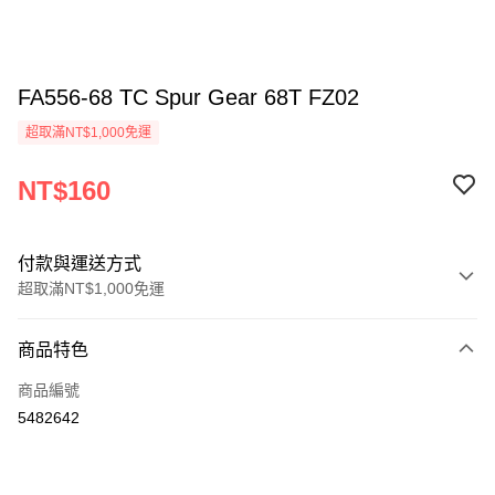
FA556-68 TC Spur Gear 68T FZ02
超取滿NT$1,000免運
NT$160
付款與運送方式
超取滿NT$1,000免運
付款方式
商品特色
信用卡一次付款
商品編號
信用卡分期付款
5482642
3 期 0 利率 每期
NT$53
21家銀行
6 期 0 利率 每期
NT$26
21家銀行
合作金庫商業銀行
第一商業銀行