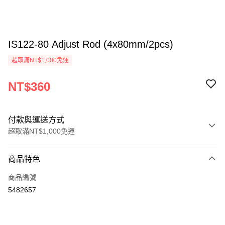
IS122-80 Adjust Rod (4x80mm/2pcs)
超取滿NT$1,000免運
NT$360
付款與運送方式
超取滿NT$1,000免運
付款方式
商品特色
信用卡一次付款
商品編號
信用卡分期付款
5482657
3 期 0 利率 每期
NT$120
21家銀行
6 期 0 利率 每期
NT$60
21家銀行
合作金庫商業銀行
第一商業銀行