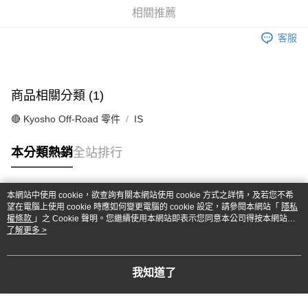
華南商業銀行
彰化商業銀行
合作金庫商業銀行
第一商業銀行
超商取貨付款
相關推薦
上海商業儲蓄銀行
台北富邦商業銀行
華南商業銀行
彰化商業銀行
國泰世華商業銀行
兆豐國際商業銀行
LINE Pay
上海商業儲蓄銀行
台北富邦商業銀行
客服
臺灣中小企業銀行
台中商業銀行
國泰世華商業銀行
兆豐國際商業銀行
匯豐（台灣）商業銀行
華泰商業銀行
Apple Pay
臺灣中小企業銀行
台中商業銀行
聯邦商業銀行
遠東國際商業銀行
匯豐（台灣）商業銀行
華泰商業銀行
街口支付
元大商業銀行
永豐商業銀行
商品相關分類 (1)
聯邦商業銀行
遠東國際商業銀行
玉山商業銀行
星展（台灣）商業銀行
元大商業銀行
永豐商業銀行
悠遊付
台新國際商業銀行
中國信託商業銀行
🔴 Kyosho Off-Road 零件
IS
玉山商業銀行
星展（台灣）商業銀行
台灣樂天信用卡公司
台新國際商業銀行
中國信託商業銀行
Google Pay
本分類熱銷
全站排行
台灣樂天信用卡公司
全盈+PAY
ATM付款
本網站中使用 cookie，欲查詢有關本網站使用 cookie 方式之詳情，及若您不希
熱門標籤
望在電腦上使用 cookie 時應如何變更電腦的 cookie 設定，請參閱本網站「
隱私
權條款
」之 Cookie 聲明。您繼續使用本網站即表示您同意本公司得按本網站使
運送方式
用條款之 Cookie 聲明使用 cookie。
了解更多 >
全家-取貨付款
每筆NT$60，滿NT$1,000(含以上)免運費
我知道了
7-11-取貨付款