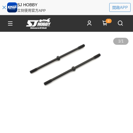
SJ HOBBY
開啟APP
立刻使用官方APP
0
1
/
1