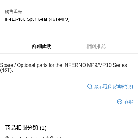
華南商業銀行
彰化商業銀行
合作金庫商業銀行
第一商業銀行
超商取貨付款
上海商業儲蓄銀行
台北富邦商業銀行
華南商業銀行
彰化商業銀行
銷售重點
國泰世華商業銀行
兆豐國際商業銀行
LINE Pay
上海商業儲蓄銀行
台北富邦商業銀行
IF410-46C Spur Gear (46T/MP9)
臺灣中小企業銀行
台中商業銀行
國泰世華商業銀行
兆豐國際商業銀行
匯豐（台灣）商業銀行
華泰商業銀行
Apple Pay
臺灣中小企業銀行
台中商業銀行
聯邦商業銀行
遠東國際商業銀行
匯豐（台灣）商業銀行
華泰商業銀行
街口支付
元大商業銀行
永豐商業銀行
聯邦商業銀行
遠東國際商業銀行
玉山商業銀行
詳細說明
星展（台灣）商業銀行
相關推薦
元大商業銀行
永豐商業銀行
悠遊付
台新國際商業銀行
中國信託商業銀行
玉山商業銀行
星展（台灣）商業銀行
台灣樂天信用卡公司
台新國際商業銀行
中國信託商業銀行
Google Pay
Spare / Optional parts for the INFERNO MP9/MP10 Series
台灣樂天信用卡公司
(46T).
全盈+PAY
ATM付款
顯示電腦版詳細說明
運送方式
客服
全家-取貨付款
每筆NT$60，滿NT$1,000(含以上)免運費
商品相關分類 (1)
7-11-取貨付款