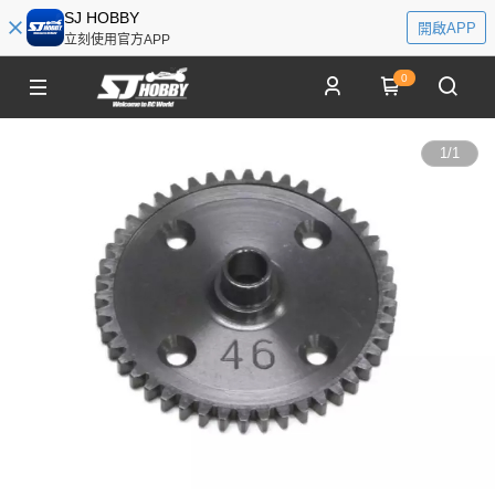
SJ HOBBY
開啟APP
立刻使用官方APP
0
1
/
1