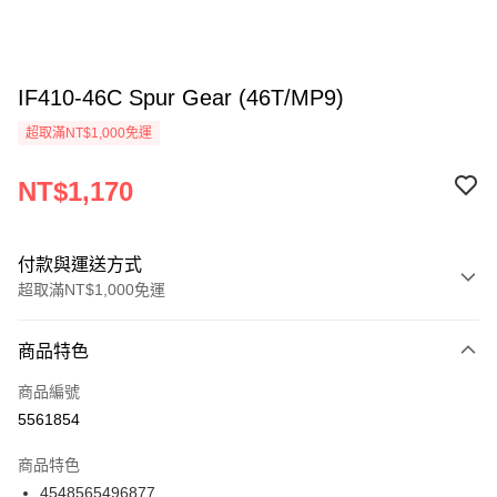
IF410-46C Spur Gear (46T/MP9)
超取滿NT$1,000免運
NT$1,170
付款與運送方式
超取滿NT$1,000免運
付款方式
商品特色
信用卡一次付款
商品編號
信用卡分期付款
5561854
3 期 0 利率 每期
NT$390
21家銀行
商品特色
6 期 0 利率 每期
NT$195
21家銀行
合作金庫商業銀行
第一商業銀行
4548565496877