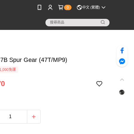
0
中文 (繁體)
47B Spur Gear (47T/MP9)
1,000免運
70