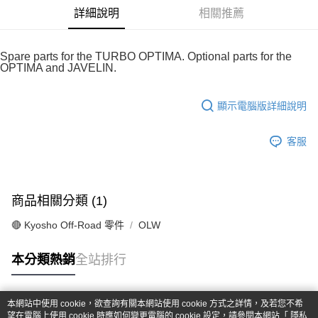
華南商業銀行
彰化商業銀行
合作金庫商業銀行
第一商業銀行
超商取貨付款
詳細說明
相關推薦
上海商業儲蓄銀行
台北富邦商業銀行
華南商業銀行
彰化商業銀行
國泰世華商業銀行
兆豐國際商業銀行
LINE Pay
上海商業儲蓄銀行
台北富邦商業銀行
臺灣中小企業銀行
台中商業銀行
國泰世華商業銀行
兆豐國際商業銀行
Spare parts for the TURBO OPTIMA. Optional parts for the
匯豐（台灣）商業銀行
華泰商業銀行
Apple Pay
OPTIMA and JAVELIN.
臺灣中小企業銀行
台中商業銀行
聯邦商業銀行
遠東國際商業銀行
匯豐（台灣）商業銀行
華泰商業銀行
街口支付
元大商業銀行
永豐商業銀行
聯邦商業銀行
遠東國際商業銀行
顯示電腦版詳細說明
玉山商業銀行
星展（台灣）商業銀行
元大商業銀行
永豐商業銀行
悠遊付
台新國際商業銀行
中國信託商業銀行
玉山商業銀行
星展（台灣）商業銀行
台灣樂天信用卡公司
客服
台新國際商業銀行
中國信託商業銀行
Google Pay
台灣樂天信用卡公司
全盈+PAY
ATM付款
商品相關分類 (1)
🔴 Kyosho Off-Road 零件
OLW
運送方式
全家-取貨付款
本分類熱銷
全站排行
每筆NT$60，滿NT$1,000(含以上)免運費
7-11-取貨付款
本網站中使用 cookie，欲查詢有關本網站使用 cookie 方式之詳情，及若您不希
熱門標籤
望在電腦上使用 cookie 時應如何變更電腦的 cookie 設定，請參閱本網站「
隱私