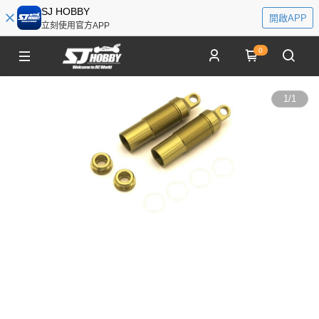
SJ HOBBY
開啟APP
立刻使用官方APP
0
1
/
1