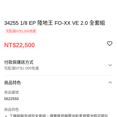
34255 1/8 EP 陸地王 FO-XX VE 2.0 全套組
宅配滿NT$1,000免運
NT$22,500
付款與運送方式
宅配滿NT$1,000免運
付款方式
商品特色
信用卡一次付款
商品編號
信用卡分期付款
5622550
3 期 0 利率 每期
NT$7,500
21家銀行
商品特色
6 期 0 利率 每期
NT$3,750
21家銀行
合作金庫商業銀行
第一商業銀行
工廠組裝完成的全套組，僅需遙控器電池和車用電池即可遊玩