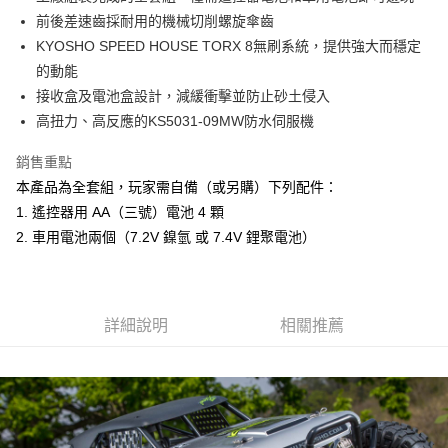
華南商業銀行
彰化商業銀行
合作金庫商業銀行
第一商業銀行
LINE Pay
前後差速齒採耐用的機械切削螺旋傘齒
上海商業儲蓄銀行
台北富邦商業銀行
華南商業銀行
彰化商業銀行
國泰世華商業銀行
兆豐國際商業銀行
KYOSHO SPEED HOUSE TORX 8無刷系統，提供強大而穩定
Apple Pay
上海商業儲蓄銀行
台北富邦商業銀行
臺灣中小企業銀行
台中商業銀行
的動能
國泰世華商業銀行
兆豐國際商業銀行
匯豐（台灣）商業銀行
華泰商業銀行
街口支付
臺灣中小企業銀行
台中商業銀行
接收盒及電池盒設計，減緩衝擊並防止砂土侵入
聯邦商業銀行
遠東國際商業銀行
匯豐（台灣）商業銀行
華泰商業銀行
高扭力、高反應的KS5031-09MW防水伺服機
悠遊付
元大商業銀行
永豐商業銀行
聯邦商業銀行
遠東國際商業銀行
玉山商業銀行
星展（台灣）商業銀行
元大商業銀行
永豐商業銀行
銷售重點
Google Pay
台新國際商業銀行
中國信託商業銀行
玉山商業銀行
星展（台灣）商業銀行
本產品為全套組，玩家需自備（或另購）下列配件：
台灣樂天信用卡公司
台新國際商業銀行
中國信託商業銀行
全盈+PAY
1. 遙控器用 AA（三號）電池 4 顆
台灣樂天信用卡公司
2. 車用電池兩個（7.2V 鎳氫 或 7.4V 鋰聚電池）
ATM付款
運送方式
郵局
詳細說明
相關推薦
每筆NT$30，滿NT$1,000(含以上)免運費
新竹物流
每筆NT$80，滿NT$1,000(含以上)免運費