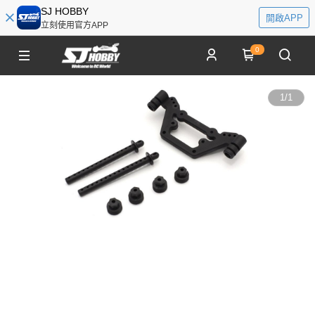
SJ HOBBY
開啟APP
立刻使用官方APP
0
1
/
1