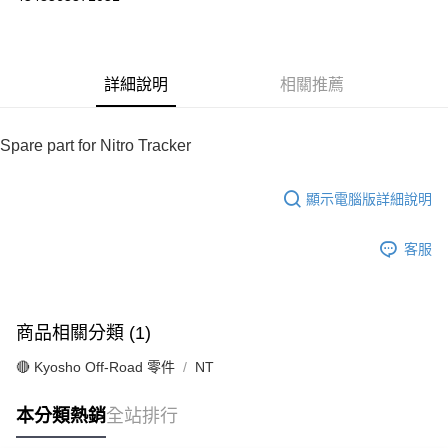
華南商業銀行
彰化商業銀行
合作金庫商業銀行
第一商業銀行
超商取貨付款
上海商業儲蓄銀行
台北富邦商業銀行
華南商業銀行
彰化商業銀行
國泰世華商業銀行
兆豐國際商業銀行
LINE Pay
上海商業儲蓄銀行
台北富邦商業銀行
臺灣中小企業銀行
台中商業銀行
國泰世華商業銀行
兆豐國際商業銀行
詳細說明
相關推薦
匯豐（台灣）商業銀行
華泰商業銀行
Apple Pay
臺灣中小企業銀行
台中商業銀行
聯邦商業銀行
遠東國際商業銀行
匯豐（台灣）商業銀行
華泰商業銀行
街口支付
元大商業銀行
永豐商業銀行
聯邦商業銀行
遠東國際商業銀行
Spare part for Nitro Tracker
玉山商業銀行
星展（台灣）商業銀行
元大商業銀行
永豐商業銀行
悠遊付
台新國際商業銀行
中國信託商業銀行
玉山商業銀行
星展（台灣）商業銀行
台灣樂天信用卡公司
顯示電腦版詳細說明
台新國際商業銀行
中國信託商業銀行
Google Pay
台灣樂天信用卡公司
全盈+PAY
客服
ATM付款
運送方式
商品相關分類 (1)
全家-取貨付款
🔴 Kyosho Off-Road 零件
NT
每筆NT$60，滿NT$1,000(含以上)免運費
本分類熱銷
全站排行
7-11-取貨付款