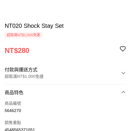
NT020 Shock Stay Set
超取滿NT$1,000免運
NT$280
付款與運送方式
超取滿NT$1,000免運
付款方式
商品特色
信用卡一次付款
商品編號
信用卡分期付款
5646270
3 期 0 利率 每期
NT$93
21家銀行
銷售重點
6 期 0 利率 每期
NT$46
21家銀行
合作金庫商業銀行
第一商業銀行
4548565371051