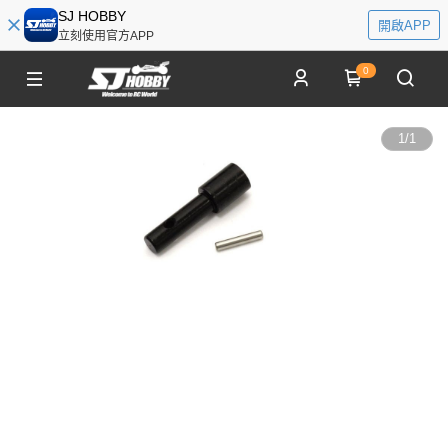
SJ HOBBY
開啟APP
立刻使用官方APP
0
1
/
1