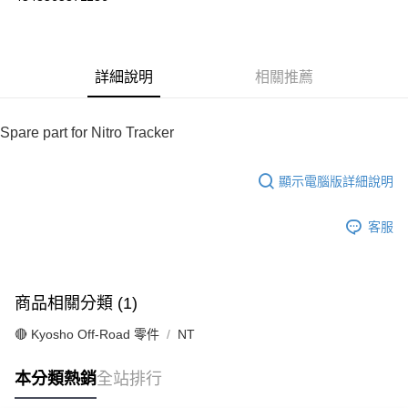
華南商業銀行
彰化商業銀行
合作金庫商業銀行
第一商業銀行
超商取貨付款
上海商業儲蓄銀行
台北富邦商業銀行
華南商業銀行
彰化商業銀行
國泰世華商業銀行
兆豐國際商業銀行
LINE Pay
上海商業儲蓄銀行
台北富邦商業銀行
臺灣中小企業銀行
台中商業銀行
國泰世華商業銀行
兆豐國際商業銀行
詳細說明
相關推薦
匯豐（台灣）商業銀行
華泰商業銀行
Apple Pay
臺灣中小企業銀行
台中商業銀行
聯邦商業銀行
遠東國際商業銀行
匯豐（台灣）商業銀行
華泰商業銀行
街口支付
元大商業銀行
永豐商業銀行
聯邦商業銀行
遠東國際商業銀行
Spare part for Nitro Tracker
玉山商業銀行
星展（台灣）商業銀行
元大商業銀行
永豐商業銀行
悠遊付
台新國際商業銀行
中國信託商業銀行
玉山商業銀行
星展（台灣）商業銀行
台灣樂天信用卡公司
顯示電腦版詳細說明
台新國際商業銀行
中國信託商業銀行
Google Pay
台灣樂天信用卡公司
全盈+PAY
客服
ATM付款
運送方式
商品相關分類 (1)
全家-取貨付款
🔴 Kyosho Off-Road 零件
NT
每筆NT$60，滿NT$1,000(含以上)免運費
本分類熱銷
全站排行
7-11-取貨付款