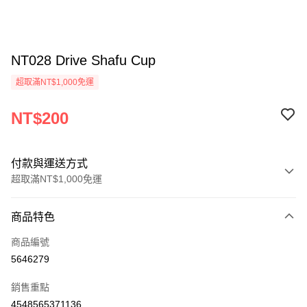
NT028 Drive Shafu Cup
超取滿NT$1,000免運
NT$200
付款與運送方式
超取滿NT$1,000免運
付款方式
商品特色
信用卡一次付款
商品編號
信用卡分期付款
5646279
3 期 0 利率 每期
NT$66
21家銀行
銷售重點
6 期 0 利率 每期
NT$33
21家銀行
合作金庫商業銀行
第一商業銀行
4548565371136