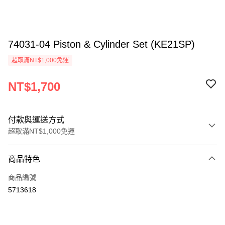
74031-04 Piston & Cylinder Set (KE21SP)
超取滿NT$1,000免運
NT$1,700
付款與運送方式
超取滿NT$1,000免運
付款方式
商品特色
信用卡一次付款
商品編號
信用卡分期付款
5713618
3 期 0 利率 每期
NT$566
21家銀行
6 期 0 利率 每期
NT$283
21家銀行
合作金庫商業銀行
第一商業銀行