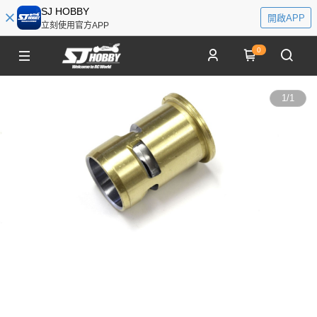
SJ HOBBY
開啟APP
立刻使用官方APP
0
1
/
1