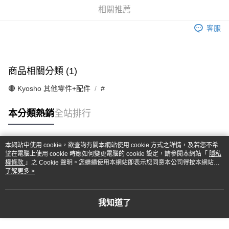
華南商業銀行
彰化商業銀行
合作金庫商業銀行
第一商業銀行
超商取貨付款
相關推薦
上海商業儲蓄銀行
台北富邦商業銀行
華南商業銀行
彰化商業銀行
國泰世華商業銀行
兆豐國際商業銀行
LINE Pay
上海商業儲蓄銀行
台北富邦商業銀行
客服
臺灣中小企業銀行
台中商業銀行
國泰世華商業銀行
兆豐國際商業銀行
匯豐（台灣）商業銀行
華泰商業銀行
Apple Pay
臺灣中小企業銀行
台中商業銀行
聯邦商業銀行
遠東國際商業銀行
匯豐（台灣）商業銀行
華泰商業銀行
街口支付
元大商業銀行
永豐商業銀行
商品相關分類 (1)
聯邦商業銀行
遠東國際商業銀行
玉山商業銀行
星展（台灣）商業銀行
元大商業銀行
永豐商業銀行
悠遊付
台新國際商業銀行
中國信託商業銀行
🔴 Kyosho 其他零件+配件
#
玉山商業銀行
星展（台灣）商業銀行
台灣樂天信用卡公司
台新國際商業銀行
中國信託商業銀行
Google Pay
本分類熱銷
全站排行
台灣樂天信用卡公司
全盈+PAY
ATM付款
本網站中使用 cookie，欲查詢有關本網站使用 cookie 方式之詳情，及若您不希
熱門標籤
望在電腦上使用 cookie 時應如何變更電腦的 cookie 設定，請參閱本網站「
隱私
權條款
」之 Cookie 聲明。您繼續使用本網站即表示您同意本公司得按本網站使
運送方式
用條款之 Cookie 聲明使用 cookie。
了解更多 >
全家-取貨付款
每筆NT$60，滿NT$1,000(含以上)免運費
我知道了
7-11-取貨付款