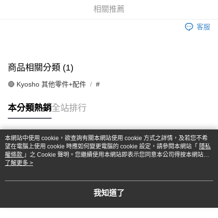
華南商業銀行
彰化商業銀行
合作金庫商業銀行
第一商業銀行
超商取貨付款
相關推薦
上海商業儲蓄銀行
台北富邦商業銀行
華南商業銀行
彰化商業銀行
國泰世華商業銀行
兆豐國際商業銀行
LINE Pay
上海商業儲蓄銀行
台北富邦商業銀行
客服
臺灣中小企業銀行
台中商業銀行
國泰世華商業銀行
兆豐國際商業銀行
匯豐（台灣）商業銀行
華泰商業銀行
Apple Pay
臺灣中小企業銀行
台中商業銀行
聯邦商業銀行
遠東國際商業銀行
匯豐（台灣）商業銀行
華泰商業銀行
街口支付
元大商業銀行
永豐商業銀行
商品相關分類 (1)
聯邦商業銀行
遠東國際商業銀行
玉山商業銀行
星展（台灣）商業銀行
元大商業銀行
永豐商業銀行
悠遊付
台新國際商業銀行
中國信託商業銀行
🔴 Kyosho 其他零件+配件
#
玉山商業銀行
星展（台灣）商業銀行
台灣樂天信用卡公司
台新國際商業銀行
中國信託商業銀行
Google Pay
本分類熱銷
全站排行
台灣樂天信用卡公司
全盈+PAY
ATM付款
本網站中使用 cookie，欲查詢有關本網站使用 cookie 方式之詳情，及若您不希
熱門標籤
望在電腦上使用 cookie 時應如何變更電腦的 cookie 設定，請參閱本網站「
隱私
權條款
」之 Cookie 聲明。您繼續使用本網站即表示您同意本公司得按本網站使
運送方式
用條款之 Cookie 聲明使用 cookie。
了解更多 >
全家-取貨付款
每筆NT$60，滿NT$1,000(含以上)免運費
我知道了
7-11-取貨付款