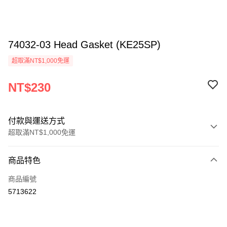
74032-03 Head Gasket (KE25SP)
超取滿NT$1,000免運
NT$230
付款與運送方式
超取滿NT$1,000免運
付款方式
商品特色
信用卡一次付款
商品編號
信用卡分期付款
5713622
3 期 0 利率 每期
NT$76
21家銀行
6 期 0 利率 每期
NT$38
21家銀行
合作金庫商業銀行
第一商業銀行