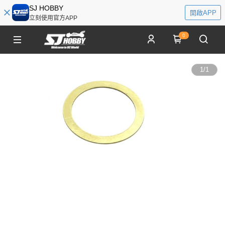
SJ HOBBY
開啟APP
立刻使用官方APP
0
1
/
1