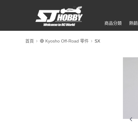
商品分類
熱銷
首頁
🔴 Kyosho Off-Road 零件
SX