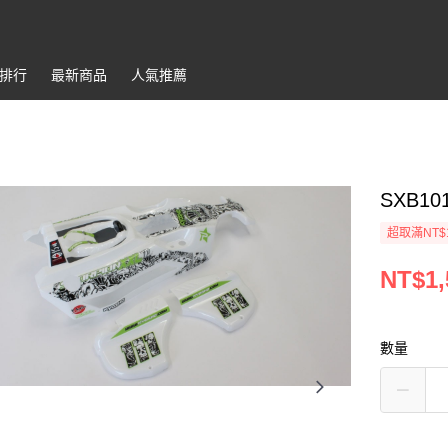
排行
最新商品
人氣推薦
SXB101
超取滿NT$
NT$1,
數量