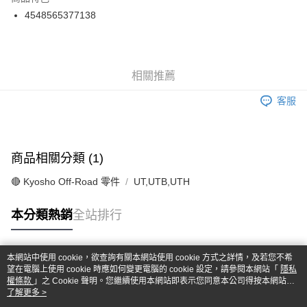
6 期 0 利率 每期
NT$37
21家銀行
合作金庫商業銀行
第一商業銀行
4548565377138
華南商業銀行
彰化商業銀行
合作金庫商業銀行
第一商業銀行
超商取貨付款
上海商業儲蓄銀行
台北富邦商業銀行
華南商業銀行
彰化商業銀行
國泰世華商業銀行
兆豐國際商業銀行
LINE Pay
上海商業儲蓄銀行
台北富邦商業銀行
臺灣中小企業銀行
台中商業銀行
國泰世華商業銀行
兆豐國際商業銀行
相關推薦
匯豐（台灣）商業銀行
華泰商業銀行
Apple Pay
臺灣中小企業銀行
台中商業銀行
聯邦商業銀行
遠東國際商業銀行
匯豐（台灣）商業銀行
華泰商業銀行
客服
街口支付
元大商業銀行
永豐商業銀行
聯邦商業銀行
遠東國際商業銀行
玉山商業銀行
星展（台灣）商業銀行
元大商業銀行
永豐商業銀行
悠遊付
台新國際商業銀行
中國信託商業銀行
玉山商業銀行
星展（台灣）商業銀行
台灣樂天信用卡公司
台新國際商業銀行
中國信託商業銀行
Google Pay
商品相關分類 (1)
台灣樂天信用卡公司
全盈+PAY
🔴 Kyosho Off-Road 零件
UT,UTB,UTH
ATM付款
本分類熱銷
全站排行
運送方式
本網站中使用 cookie，欲查詢有關本網站使用 cookie 方式之詳情，及若您不希
全家-取貨付款
熱門標籤
望在電腦上使用 cookie 時應如何變更電腦的 cookie 設定，請參閱本網站「
隱私
每筆NT$60，滿NT$1,000(含以上)免運費
權條款
」之 Cookie 聲明。您繼續使用本網站即表示您同意本公司得按本網站使
用條款之 Cookie 聲明使用 cookie。
了解更多 >
7-11-取貨付款