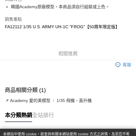
6 期 0 利率 每期
NT$155
21家銀行
合作金庫商業銀行
第一商業銀行
韓國Academy原廠模型，本商品須自行組裝或上色。
華南商業銀行
彰化商業銀行
合作金庫商業銀行
第一商業銀行
LINE Pay
上海商業儲蓄銀行
台北富邦商業銀行
華南商業銀行
彰化商業銀行
銷售重點
國泰世華商業銀行
兆豐國際商業銀行
Apple Pay
上海商業儲蓄銀行
台北富邦商業銀行
FA12112 1/35 U.S. ARMY UH-1C "FROG"【50周年限定版】
臺灣中小企業銀行
台中商業銀行
國泰世華商業銀行
兆豐國際商業銀行
匯豐（台灣）商業銀行
華泰商業銀行
街口支付
臺灣中小企業銀行
台中商業銀行
聯邦商業銀行
遠東國際商業銀行
匯豐（台灣）商業銀行
華泰商業銀行
悠遊付
元大商業銀行
永豐商業銀行
聯邦商業銀行
遠東國際商業銀行
玉山商業銀行
相關推薦
星展（台灣）商業銀行
元大商業銀行
永豐商業銀行
Google Pay
台新國際商業銀行
中國信託商業銀行
玉山商業銀行
星展（台灣）商業銀行
客服
台灣樂天信用卡公司
台新國際商業銀行
中國信託商業銀行
全盈+PAY
台灣樂天信用卡公司
ATM付款
商品相關分類 (1)
運送方式
📌 Academy 愛的美模型
1/35 飛機、直升機
郵局
每筆NT$30，滿NT$1,000(含以上)免運費
本分類熱銷
全站排行
新竹物流
每筆NT$80，滿NT$1,000(含以上)免運費
本網站中使用 cookie，欲查詢有關本網站使用 cookie 方式之詳情，及若您不希