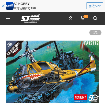
SJ HOBBY
開啟APP
立刻使用官方APP
0
1
/
1