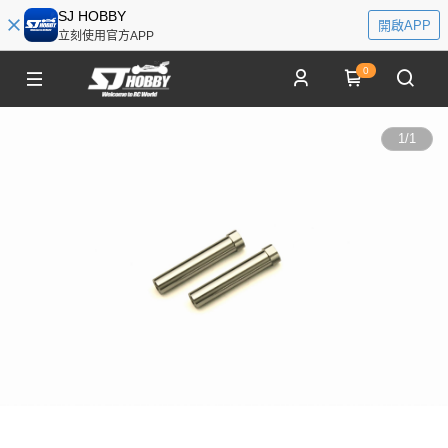
SJ HOBBY
開啟APP
立刻使用官方APP
0
1
/
1