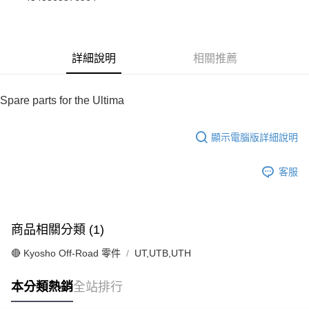
華南商業銀行
彰化商業銀行
合作金庫商業銀行
第一商業銀行
超商取貨付款
上海商業儲蓄銀行
台北富邦商業銀行
華南商業銀行
彰化商業銀行
國泰世華商業銀行
兆豐國際商業銀行
LINE Pay
上海商業儲蓄銀行
台北富邦商業銀行
臺灣中小企業銀行
台中商業銀行
國泰世華商業銀行
兆豐國際商業銀行
詳細說明
相關推薦
匯豐（台灣）商業銀行
華泰商業銀行
Apple Pay
臺灣中小企業銀行
台中商業銀行
聯邦商業銀行
遠東國際商業銀行
匯豐（台灣）商業銀行
華泰商業銀行
街口支付
元大商業銀行
永豐商業銀行
聯邦商業銀行
遠東國際商業銀行
Spare parts for the Ultima
玉山商業銀行
星展（台灣）商業銀行
元大商業銀行
永豐商業銀行
悠遊付
台新國際商業銀行
中國信託商業銀行
玉山商業銀行
星展（台灣）商業銀行
台灣樂天信用卡公司
顯示電腦版詳細說明
台新國際商業銀行
中國信託商業銀行
Google Pay
台灣樂天信用卡公司
全盈+PAY
客服
ATM付款
運送方式
商品相關分類 (1)
全家-取貨付款
🔴 Kyosho Off-Road 零件
UT,UTB,UTH
每筆NT$60，滿NT$1,000(含以上)免運費
本分類熱銷
全站排行
7-11-取貨付款