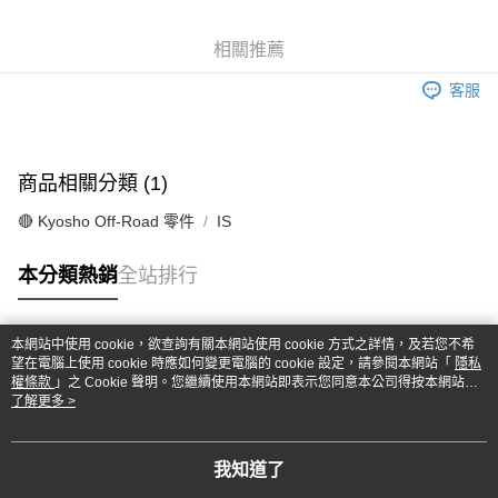
6 期 0 利率 每期
NT$491
21家銀行
合作金庫商業銀行
第一商業銀行
華南商業銀行
彰化商業銀行
合作金庫商業銀行
第一商業銀行
超商取貨付款
相關推薦
上海商業儲蓄銀行
台北富邦商業銀行
華南商業銀行
彰化商業銀行
國泰世華商業銀行
兆豐國際商業銀行
LINE Pay
上海商業儲蓄銀行
台北富邦商業銀行
客服
臺灣中小企業銀行
台中商業銀行
國泰世華商業銀行
兆豐國際商業銀行
匯豐（台灣）商業銀行
華泰商業銀行
Apple Pay
臺灣中小企業銀行
台中商業銀行
聯邦商業銀行
遠東國際商業銀行
匯豐（台灣）商業銀行
華泰商業銀行
街口支付
元大商業銀行
永豐商業銀行
商品相關分類 (1)
聯邦商業銀行
遠東國際商業銀行
玉山商業銀行
星展（台灣）商業銀行
元大商業銀行
永豐商業銀行
悠遊付
台新國際商業銀行
中國信託商業銀行
🔴 Kyosho Off-Road 零件
IS
玉山商業銀行
星展（台灣）商業銀行
台灣樂天信用卡公司
台新國際商業銀行
中國信託商業銀行
Google Pay
本分類熱銷
全站排行
台灣樂天信用卡公司
全盈+PAY
ATM付款
本網站中使用 cookie，欲查詢有關本網站使用 cookie 方式之詳情，及若您不希
熱門標籤
望在電腦上使用 cookie 時應如何變更電腦的 cookie 設定，請參閱本網站「
隱私
權條款
」之 Cookie 聲明。您繼續使用本網站即表示您同意本公司得按本網站使
運送方式
用條款之 Cookie 聲明使用 cookie。
了解更多 >
全家-取貨付款
每筆NT$60，滿NT$1,000(含以上)免運費
我知道了
7-11-取貨付款