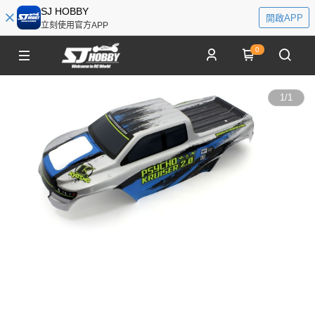
SJ HOBBY
開啟APP
立刻使用官方APP
0
1
/
1