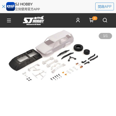
SJ HOBBY
開啟APP
立刻使用官方APP
0
1
/
1