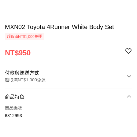
MXN02 Toyota 4Runner White Body Set
超取滿NT$1,000免運
NT$950
付款與運送方式
超取滿NT$1,000免運
付款方式
商品特色
信用卡一次付款
商品編號
信用卡分期付款
6312993
3 期 0 利率 每期
NT$316
21家銀行
6 期 0 利率 每期
NT$158
21家銀行
合作金庫商業銀行
第一商業銀行