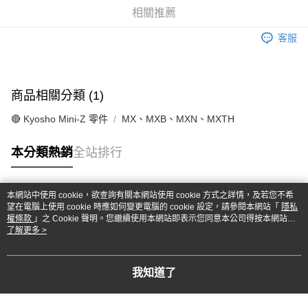
華南商業銀行
彰化商業銀行
合作金庫商業銀行
第一商業銀行
超商取貨付款
相關推薦
上海商業儲蓄銀行
台北富邦商業銀行
華南商業銀行
彰化商業銀行
國泰世華商業銀行
兆豐國際商業銀行
LINE Pay
上海商業儲蓄銀行
台北富邦商業銀行
客服
臺灣中小企業銀行
台中商業銀行
國泰世華商業銀行
兆豐國際商業銀行
匯豐（台灣）商業銀行
華泰商業銀行
Apple Pay
臺灣中小企業銀行
台中商業銀行
聯邦商業銀行
遠東國際商業銀行
匯豐（台灣）商業銀行
華泰商業銀行
街口支付
元大商業銀行
永豐商業銀行
商品相關分類 (1)
聯邦商業銀行
遠東國際商業銀行
玉山商業銀行
星展（台灣）商業銀行
元大商業銀行
永豐商業銀行
悠遊付
台新國際商業銀行
中國信託商業銀行
🔴 Kyosho Mini-Z 零件
MX、MXB、MXN、MXTH
玉山商業銀行
星展（台灣）商業銀行
台灣樂天信用卡公司
台新國際商業銀行
中國信託商業銀行
Google Pay
本分類熱銷
全站排行
台灣樂天信用卡公司
全盈+PAY
ATM付款
本網站中使用 cookie，欲查詢有關本網站使用 cookie 方式之詳情，及若您不希
熱門標籤
望在電腦上使用 cookie 時應如何變更電腦的 cookie 設定，請參閱本網站「
隱私
權條款
」之 Cookie 聲明。您繼續使用本網站即表示您同意本公司得按本網站使
運送方式
用條款之 Cookie 聲明使用 cookie。
了解更多 >
全家-取貨付款
每筆NT$60，滿NT$1,000(含以上)免運費
我知道了
7-11-取貨付款