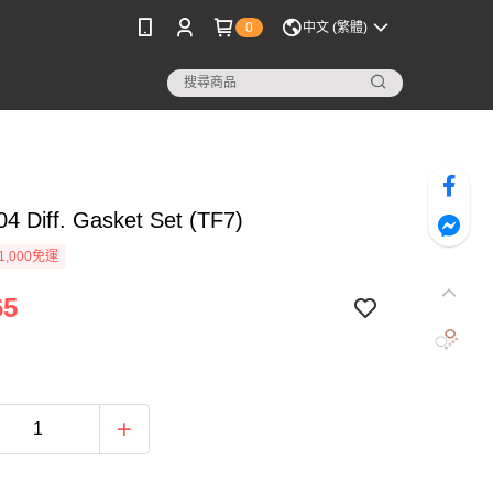
0
中文 (繁體)
4 Diff. Gasket Set (TF7)
1,000免運
65