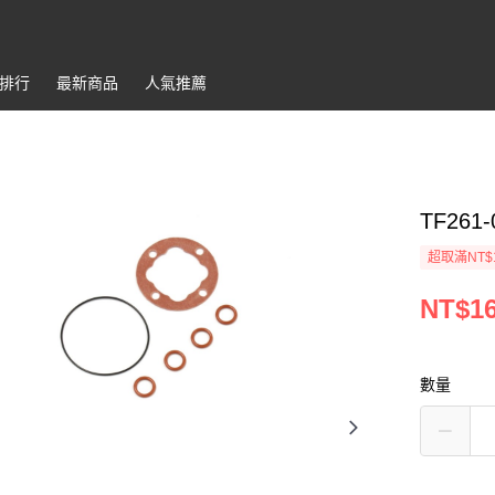
排行
最新商品
人氣推薦
TF261-0
超取滿NT$
NT$1
數量