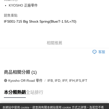
6 期 0 利率 每期
NT$75
21家銀行
合作金庫商業銀行
第一商業銀行
KYOSHO 正廠零件
華南商業銀行
彰化商業銀行
合作金庫商業銀行
第一商業銀行
超商取貨付款
上海商業儲蓄銀行
台北富邦商業銀行
華南商業銀行
彰化商業銀行
銷售重點
國泰世華商業銀行
兆豐國際商業銀行
LINE Pay
上海商業儲蓄銀行
台北富邦商業銀行
IFS001-715 Big Shock Spring(Blue/7-1.5/L=70)
臺灣中小企業銀行
台中商業銀行
國泰世華商業銀行
兆豐國際商業銀行
匯豐（台灣）商業銀行
華泰商業銀行
Apple Pay
臺灣中小企業銀行
台中商業銀行
聯邦商業銀行
遠東國際商業銀行
匯豐（台灣）商業銀行
華泰商業銀行
街口支付
元大商業銀行
永豐商業銀行
聯邦商業銀行
遠東國際商業銀行
玉山商業銀行
相關推薦
星展（台灣）商業銀行
元大商業銀行
永豐商業銀行
悠遊付
台新國際商業銀行
中國信託商業銀行
玉山商業銀行
星展（台灣）商業銀行
客服
台灣樂天信用卡公司
台新國際商業銀行
中國信託商業銀行
Google Pay
台灣樂天信用卡公司
全盈+PAY
商品相關分類 (1)
ATM付款
🔴 Kyosho Off-Road 零件
IFB, IFD, IFF, IFH,IFS,IFT
運送方式
本分類熱銷
全站排行
全家-取貨付款
每筆NT$60，滿NT$1,000(含以上)免運費
本網站中使用 cookie，欲查詢有關本網站使用 cookie 方式之詳情，及若您不希
7-11-取貨付款