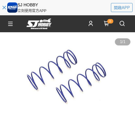
SJ HOBBY
開啟APP
立刻使用官方APP
0
1
/
1