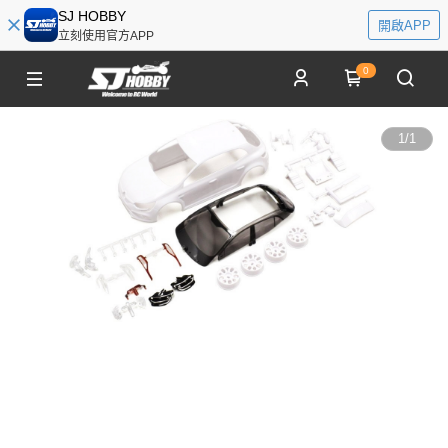
SJ HOBBY
開啟APP
立刻使用官方APP
0
1
/
1