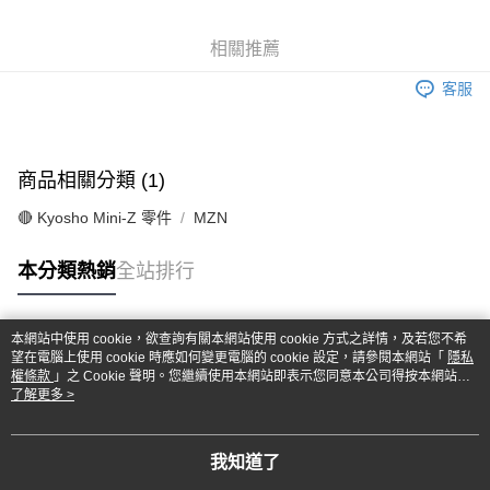
6 期 0 利率 每期
NT$165
21家銀行
合作金庫商業銀行
第一商業銀行
華南商業銀行
彰化商業銀行
合作金庫商業銀行
第一商業銀行
超商取貨付款
相關推薦
上海商業儲蓄銀行
台北富邦商業銀行
華南商業銀行
彰化商業銀行
國泰世華商業銀行
兆豐國際商業銀行
LINE Pay
上海商業儲蓄銀行
台北富邦商業銀行
客服
臺灣中小企業銀行
台中商業銀行
國泰世華商業銀行
兆豐國際商業銀行
匯豐（台灣）商業銀行
華泰商業銀行
Apple Pay
臺灣中小企業銀行
台中商業銀行
聯邦商業銀行
遠東國際商業銀行
匯豐（台灣）商業銀行
華泰商業銀行
街口支付
元大商業銀行
永豐商業銀行
商品相關分類 (1)
聯邦商業銀行
遠東國際商業銀行
玉山商業銀行
星展（台灣）商業銀行
元大商業銀行
永豐商業銀行
悠遊付
台新國際商業銀行
中國信託商業銀行
🔴 Kyosho Mini-Z 零件
MZN
玉山商業銀行
星展（台灣）商業銀行
台灣樂天信用卡公司
台新國際商業銀行
中國信託商業銀行
Google Pay
本分類熱銷
全站排行
台灣樂天信用卡公司
全盈+PAY
ATM付款
本網站中使用 cookie，欲查詢有關本網站使用 cookie 方式之詳情，及若您不希
熱門標籤
望在電腦上使用 cookie 時應如何變更電腦的 cookie 設定，請參閱本網站「
隱私
權條款
」之 Cookie 聲明。您繼續使用本網站即表示您同意本公司得按本網站使
運送方式
用條款之 Cookie 聲明使用 cookie。
了解更多 >
全家-取貨付款
每筆NT$60，滿NT$1,000(含以上)免運費
我知道了
7-11-取貨付款