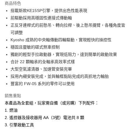
商品特色
6 期 0 利率 每期
NT$1,750
21家銀行
合作金庫商業銀行
第一商業銀行
搭載新款KE15SP引擎，提供出色性能表現
華南商業銀行
彰化商業銀行
合作金庫商業銀行
第一商業銀行
LINE Pay
前驅動採用高穩固性連接式傳動軸
上海商業儲蓄銀行
台北富邦商業銀行
華南商業銀行
彰化商業銀行
國泰世華商業銀行
兆豐國際商業銀行
正反牙連桿式的前懸吊、轉向拉桿、後上懸吊擺臂，各種角度皆
Apple Pay
上海商業儲蓄銀行
台北富邦商業銀行
臺灣中小企業銀行
台中商業銀行
可調整
國泰世華商業銀行
兆豐國際商業銀行
匯豐（台灣）商業銀行
華泰商業銀行
街口支付
臺灣中小企業銀行
台中商業銀行
Kyosho 成熟的中央軸傳動四輪驅動，實現輕快的操控性
聯邦商業銀行
遠東國際商業銀行
匯豐（台灣）商業銀行
華泰商業銀行
穩固且靈敏的碟式煞車控制
悠遊付
元大商業銀行
永豐商業銀行
聯邦商業銀行
遠東國際商業銀行
獨創的輕型手拉啟動器，實現低阻力，達到簡單的啟動效果
玉山商業銀行
星展（台灣）商業銀行
元大商業銀行
永豐商業銀行
Google Pay
合計 22 顆軸承的全軸承高效率式樣
台新國際商業銀行
中國信託商業銀行
玉山商業銀行
星展（台灣）商業銀行
台灣樂天信用卡公司
大型空氣濾清器、加速管安裝完畢
台新國際商業銀行
中國信託商業銀行
全盈+PAY
採用內襯安裝完成，並與輪框黏貼完成的高抓地力輪胎
台灣樂天信用卡公司
ATM付款
豐富的 FW-05 系列的零件可以使用
銷售重點
運送方式
本產品為全套組，玩家需自備（或另購）下列配件：
郵局
1. 燃油
每筆NT$30，滿NT$1,000(含以上)免運費
2. 遙控器及接收器用 AA（3號）電池共 8 顆
新竹物流
3. 引擎啟動工具