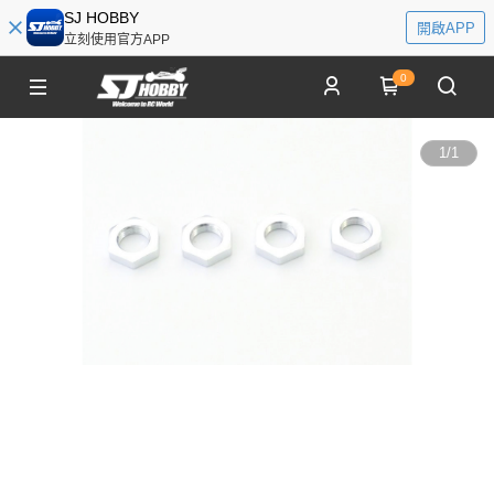
SJ HOBBY
開啟APP
立刻使用官方APP
0
1
/
1