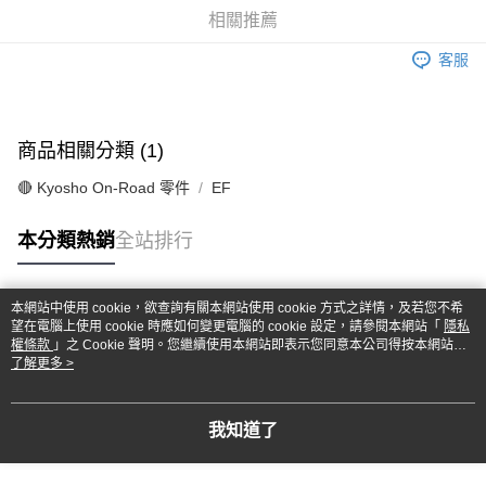
華南商業銀行
彰化商業銀行
合作金庫商業銀行
第一商業銀行
超商取貨付款
相關推薦
上海商業儲蓄銀行
台北富邦商業銀行
華南商業銀行
彰化商業銀行
國泰世華商業銀行
兆豐國際商業銀行
LINE Pay
上海商業儲蓄銀行
台北富邦商業銀行
客服
臺灣中小企業銀行
台中商業銀行
國泰世華商業銀行
兆豐國際商業銀行
匯豐（台灣）商業銀行
華泰商業銀行
Apple Pay
臺灣中小企業銀行
台中商業銀行
聯邦商業銀行
遠東國際商業銀行
匯豐（台灣）商業銀行
華泰商業銀行
街口支付
元大商業銀行
永豐商業銀行
商品相關分類 (1)
聯邦商業銀行
遠東國際商業銀行
玉山商業銀行
星展（台灣）商業銀行
元大商業銀行
永豐商業銀行
悠遊付
台新國際商業銀行
中國信託商業銀行
🔴 Kyosho On-Road 零件
EF
玉山商業銀行
星展（台灣）商業銀行
台灣樂天信用卡公司
台新國際商業銀行
中國信託商業銀行
Google Pay
本分類熱銷
全站排行
台灣樂天信用卡公司
全盈+PAY
ATM付款
本網站中使用 cookie，欲查詢有關本網站使用 cookie 方式之詳情，及若您不希
熱門標籤
望在電腦上使用 cookie 時應如何變更電腦的 cookie 設定，請參閱本網站「
隱私
權條款
」之 Cookie 聲明。您繼續使用本網站即表示您同意本公司得按本網站使
運送方式
用條款之 Cookie 聲明使用 cookie。
了解更多 >
全家-取貨付款
每筆NT$60，滿NT$1,000(含以上)免運費
我知道了
7-11-取貨付款