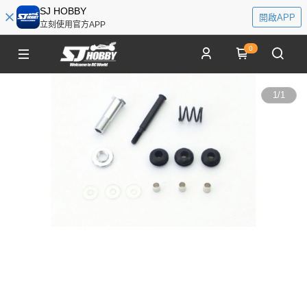
SJ HOBBY
開啟APP
立刻使用官方APP
0
1
/
1