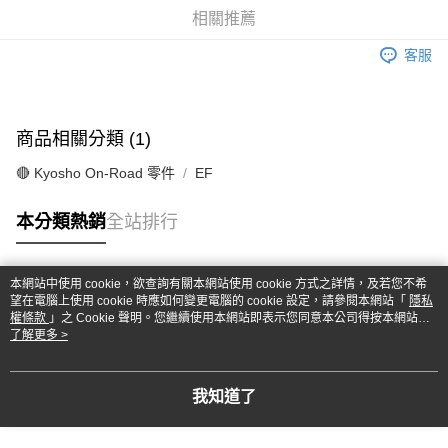
華南商業銀行
彰化商業銀行
合作金庫商業銀行
第一商業銀行
超商取貨付款
相關推薦
上海商業儲蓄銀行
台北富邦商業銀行
華南商業銀行
彰化商業銀行
國泰世華商業銀行
兆豐國際商業銀行
LINE Pay
上海商業儲蓄銀行
台北富邦商業銀行
客服
臺灣中小企業銀行
台中商業銀行
國泰世華商業銀行
兆豐國際商業銀行
匯豐（台灣）商業銀行
華泰商業銀行
Apple Pay
臺灣中小企業銀行
台中商業銀行
聯邦商業銀行
遠東國際商業銀行
匯豐（台灣）商業銀行
華泰商業銀行
街口支付
元大商業銀行
永豐商業銀行
商品相關分類 (1)
聯邦商業銀行
遠東國際商業銀行
玉山商業銀行
星展（台灣）商業銀行
元大商業銀行
永豐商業銀行
悠遊付
台新國際商業銀行
中國信託商業銀行
🔴 Kyosho On-Road 零件
EF
玉山商業銀行
星展（台灣）商業銀行
台灣樂天信用卡公司
台新國際商業銀行
中國信託商業銀行
Google Pay
本分類熱銷
全站排行
台灣樂天信用卡公司
全盈+PAY
ATM付款
本網站中使用 cookie，欲查詢有關本網站使用 cookie 方式之詳情，及若您不希
熱門標籤
望在電腦上使用 cookie 時應如何變更電腦的 cookie 設定，請參閱本網站「
隱私
權條款
」之 Cookie 聲明。您繼續使用本網站即表示您同意本公司得按本網站使
運送方式
用條款之 Cookie 聲明使用 cookie。
了解更多 >
全家-取貨付款
每筆NT$60，滿NT$1,000(含以上)免運費
我知道了
7-11-取貨付款