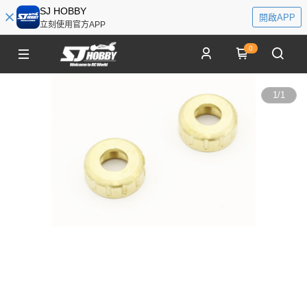
SJ HOBBY
開啟APP
立刻使用官方APP
0
1
/
1