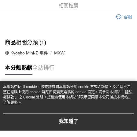
華南商業銀行
彰化商業銀行
合作金庫商業銀行
第一商業銀行
超商取貨付款
相關推薦
上海商業儲蓄銀行
台北富邦商業銀行
華南商業銀行
彰化商業銀行
國泰世華商業銀行
兆豐國際商業銀行
LINE Pay
上海商業儲蓄銀行
台北富邦商業銀行
客服
臺灣中小企業銀行
台中商業銀行
國泰世華商業銀行
兆豐國際商業銀行
匯豐（台灣）商業銀行
華泰商業銀行
Apple Pay
臺灣中小企業銀行
台中商業銀行
聯邦商業銀行
遠東國際商業銀行
匯豐（台灣）商業銀行
華泰商業銀行
街口支付
元大商業銀行
永豐商業銀行
商品相關分類 (1)
聯邦商業銀行
遠東國際商業銀行
玉山商業銀行
星展（台灣）商業銀行
元大商業銀行
永豐商業銀行
悠遊付
台新國際商業銀行
中國信託商業銀行
🔴 Kyosho Mini-Z 零件
MXW
玉山商業銀行
星展（台灣）商業銀行
台灣樂天信用卡公司
台新國際商業銀行
中國信託商業銀行
Google Pay
本分類熱銷
全站排行
台灣樂天信用卡公司
全盈+PAY
ATM付款
本網站中使用 cookie，欲查詢有關本網站使用 cookie 方式之詳情，及若您不希
熱門標籤
望在電腦上使用 cookie 時應如何變更電腦的 cookie 設定，請參閱本網站「
隱私
權條款
」之 Cookie 聲明。您繼續使用本網站即表示您同意本公司得按本網站使
運送方式
用條款之 Cookie 聲明使用 cookie。
了解更多 >
全家-取貨付款
每筆NT$60，滿NT$1,000(含以上)免運費
我知道了
7-11-取貨付款